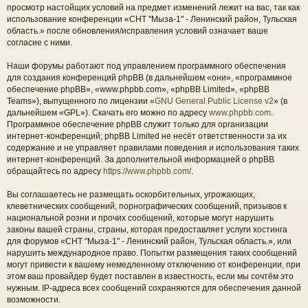
просмотр настойщих условий на предмет изменений лежит на вас, так как
использование конференции «СНТ "Мыза-1" - Ленинский район, Тульская
область.» после обновления/исправления условий означает ваше
согласие с ними.
Наши форумы работают под управлением программного обеспечения
для создания конференций phpBB (в дальнейшем «они», «программное
обеспечение phpBB», «www.phpbb.com», «phpBB Limited», «phpBB
Teams»), выпущенного по лицензии «
GNU General Public License v2
» (в
дальнейшем «GPL»). Скачать его можно по адресу
www.phpbb.com
.
Программное обеспечение phpBB служит только для организации
интернет-конференций; phpBB Limited не несёт ответственности за их
содержание и не управляет правилами поведения и использования таких
интернет-конференций. За дополнительной информацией о phpBB
обращайтесь по адресу
https://www.phpbb.com/
.
Вы соглашаетесь не размещать оскорбительных, угрожающих,
клеветнических сообщений, порнографических сообщений, призывов к
национальной розни и прочих сообщений, которые могут нарушить
законы вашей страны, страны, которая предоставляет услуги хостинга
для форумов «СНТ "Мыза-1" - Ленинский район, Тульская область.», или
нарушить международное право. Попытки размещения таких сообщений
могут привести к вашему немедленному отключению от конференции, при
этом ваш провайдер будет поставлен в известность, если мы сочтём это
нужным. IP-адреса всех сообщений сохраняются для обеспечения данной
возможности.