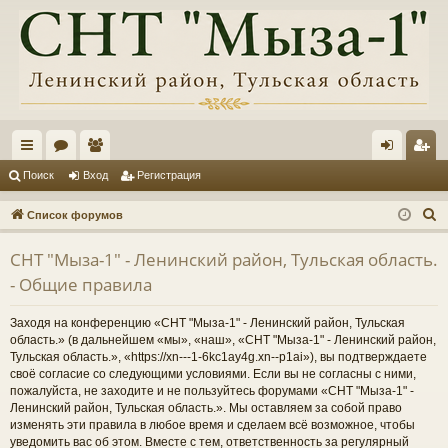
с
ор
ол
хо
ег
Поиск
Вход
Регистрация
ы
ум
ьз
д
ис
П
Список форумов
лк
ы
ов
тр
о
СНТ "Мыза-1" - Ленинский район, Тульская область.
и
и
ат
ац
- Общие правила
с
ел
ия
к
Заходя на конференцию «СНТ "Мыза-1" - Ленинский район, Тульская
и
область.» (в дальнейшем «мы», «наш», «СНТ "Мыза-1" - Ленинский район,
Тульская область.», «https://xn---1-6kc1ay4g.xn--p1ai»), вы подтверждаете
своё согласие со следующими условиями. Если вы не согласны с ними,
пожалуйста, не заходите и не пользуйтесь форумами «СНТ "Мыза-1" -
Ленинский район, Тульская область.». Мы оставляем за собой право
изменять эти правила в любое время и сделаем всё возможное, чтобы
уведомить вас об этом. Вместе с тем, ответственность за регулярный