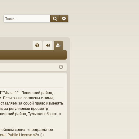
Поиск
Расширенный поиск
С
FA
хо
ег
Q
д
ис
тр
ац
ия
 "Мыза-1" - Ленинский район,
и. Если вы не согласны с ними,
оставляем за собой право изменять
сть за регулярный просмотр
нинский район, Тульская область.»
ьнейшем «они», «программное
ral Public License v2
» (в