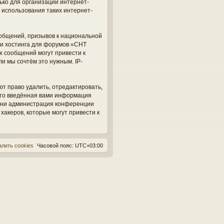
ько для организации интернет-
 использования таких интернет-
общений, призывов к национальной
ги хостинга для форумов «СНТ
х сообщений могут привести к
и мы сочтём это нужным. IP-
ют право удалить, отредактировать,
 что введённая вами информация
, ни администрация конференции
 хакеров, которые могут привести к
алить cookies
Часовой пояс:
UTC+03:00