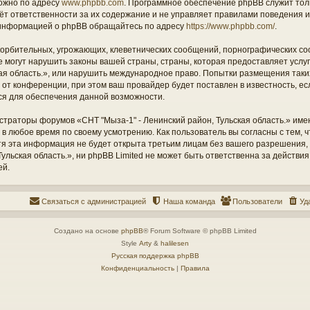
ожно по адресу
www.phpbb.com
. Программное обеспечение phpBB служит тол
ёт ответственности за их содержание и не управляет правилами поведения и
информацией о phpBB обращайтесь по адресу
https://www.phpbb.com/
.
орбительных, угрожающих, клеветнических сообщений, порнографических со
е могут нарушить законы вашей страны, страны, которая предоставляет услу
кая область.», или нарушить международное право. Попытки размещения таки
т конференции, при этом ваш провайдер будет поставлен в известность, есл
ся для обеспечения данной возможности.
страторы форумов «СНТ "Мыза-1" - Ленинский район, Тульская область.» име
 в любое время по своему усмотрению. Как пользователь вы согласны с тем,
отя эта информация не будет открыта третьим лицам без вашего разрешения
ульская область.», ни phpBB Limited не может быть ответственна за действия
ей.
Связаться с администрацией
Наша команда
Пользователи
Уд
Создано на основе
phpBB
® Forum Software © phpBB Limited
Style
Arty
&
halilesen
Русская поддержка phpBB
Конфиденциальность
|
Правила