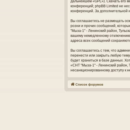
дальнейшем «GPL»). Скачать его м
конференций; phpBB Limited не нес
конференций. За дополнительной 
Вы соглашаетесь не размещать оск
розни и прочих сообщений, которы
"Мыза-1" - Ленинский район, Тульс
вашему немедленному отключению о
адреса всех сообщений сохраняют
Вы соглашаетесь с тем, что админи
перенести или закрыть любую тему
будет храниться в базе данных. Х
«СНТ "Мыза-1" - Ленинский район, Т
несанкционированному доступу к н
Список форумов