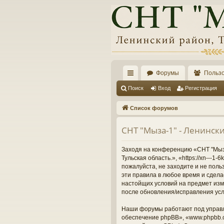
Форумы
Польз
с
Поиск
Вход
Регистрация
ы
Список форумов
лк
СНТ "Мыза-1" - Ленински
и
Заходя на конференцию «СНТ "Мыза-
Тульская область.», «https://xn---
пожалуйста, не заходите и не поль
эти правила в любое время и сдела
настойщих условий на предмет изме
после обновления/исправления усл
Наши форумы работают под управл
обеспечение phpBB», «www.phpbb.c