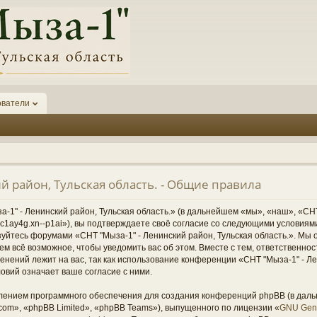
ователи
й район, Тульская область. - Общие правила
1" - Ленинский район, Тульская область.» (в дальнейшем «мы», «наш», «СНТ
1-6kc1ay4g.xn--p1ai»), вы подтверждаете своё согласие со следующими условиям
зуйтесь форумами «СНТ "Мыза-1" - Ленинский район, Тульская область.». Мы 
ем всё возможное, чтобы уведомить вас об этом. Вместе с тем, ответственно
нений лежит на вас, так как использование конференции «СНТ "Мыза-1" - Ле
овий означает ваше согласие с ними.
ением программного обеспечения для создания конференций phpBB (в дал
om», «phpBB Limited», «phpBB Teams»), выпущенного по лицензии «
GNU Gene