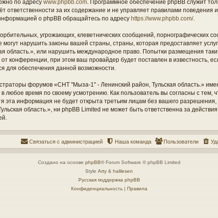
ожно по адресу
www.phpbb.com
. Программное обеспечение phpBB служит тол
ёт ответственности за их содержание и не управляет правилами поведения и
информацией о phpBB обращайтесь по адресу
https://www.phpbb.com/
.
орбительных, угрожающих, клеветнических сообщений, порнографических со
е могут нарушить законы вашей страны, страны, которая предоставляет услу
кая область.», или нарушить международное право. Попытки размещения таки
т конференции, при этом ваш провайдер будет поставлен в известность, есл
ся для обеспечения данной возможности.
страторы форумов «СНТ "Мыза-1" - Ленинский район, Тульская область.» име
 в любое время по своему усмотрению. Как пользователь вы согласны с тем,
отя эта информация не будет открыта третьим лицам без вашего разрешения
ульская область.», ни phpBB Limited не может быть ответственна за действия
ей.
Связаться с администрацией
Наша команда
Пользователи
Уд
Создано на основе
phpBB
® Forum Software © phpBB Limited
Style
Arty
&
halilesen
Русская поддержка phpBB
Конфиденциальность
|
Правила