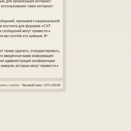
ько для организации интернет-
 использования таких интернет-
общений, призывов к национальной
ги хостинга для форумов «СНТ
х сообщений могут привести к
и мы сочтём это нужным. IP-
ют право удалить, отредактировать,
 что введённая вами информация
, ни администрация конференции
 хакеров, которые могут привести к
алить cookies
Часовой пояс:
UTC+03:00