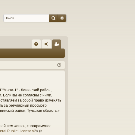
Поиск
Расширенный поиск
С
FA
хо
ег
Q
д
ис
тр
ац
ия
 "Мыза-1" - Ленинский район,
и. Если вы не согласны с ними,
оставляем за собой право изменять
сть за регулярный просмотр
нинский район, Тульская область.»
ьнейшем «они», «программное
ral Public License v2
» (в