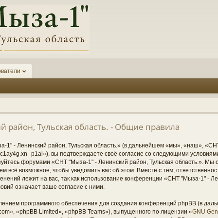
ователи
й район, Тульская область. - Общие правила
1" - Ленинский район, Тульская область.» (в дальнейшем «мы», «наш», «СНТ
1-6kc1ay4g.xn--p1ai»), вы подтверждаете своё согласие со следующими условиям
зуйтесь форумами «СНТ "Мыза-1" - Ленинский район, Тульская область.». Мы 
ем всё возможное, чтобы уведомить вас об этом. Вместе с тем, ответственно
нений лежит на вас, так как использование конференции «СНТ "Мыза-1" - Ле
овий означает ваше согласие с ними.
ением программного обеспечения для создания конференций phpBB (в дал
om», «phpBB Limited», «phpBB Teams»), выпущенного по лицензии «
GNU Gene