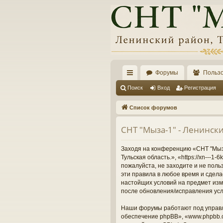
Форумы
Польз
с
Поиск
Вход
Регистрация
ы
Список форумов
лк
СНТ "Мыза-1" - Ленински
и
Заходя на конференцию «СНТ "Мыза-
Тульская область.», «https://xn---
пожалуйста, не заходите и не поль
эти правила в любое время и сдела
настойщих условий на предмет изме
после обновления/исправления усл
Наши форумы работают под управл
обеспечение phpBB», «www.phpbb.c