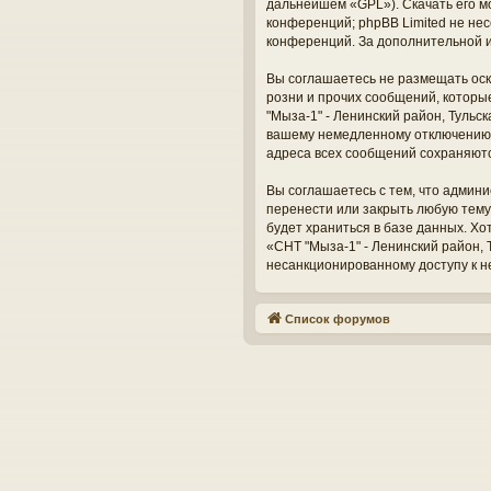
дальнейшем «GPL»). Скачать его м
конференций; phpBB Limited не нес
конференций. За дополнительной 
Вы соглашаетесь не размещать оск
розни и прочих сообщений, которы
"Мыза-1" - Ленинский район, Тульс
вашему немедленному отключению о
адреса всех сообщений сохраняют
Вы соглашаетесь с тем, что админи
перенести или закрыть любую тему
будет храниться в базе данных. Х
«СНТ "Мыза-1" - Ленинский район, Т
несанкционированному доступу к н
Список форумов