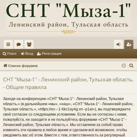
с
ор
ол
хо
ег
Поиск
Вход
Регистрация
ы
ум
ьз
д
ис
П
Список форумов
лк
ы
ов
тр
о
СНТ "Мыза-1" - Ленинский район, Тульская область.
и
и
ат
ац
- Общие правила
с
ел
ия
к
Заходя на конференцию «СНТ "Мыза-1" - Ленинский район, Тульская
и
область.» (в дальнейшем «мы», «наш», «СНТ "Мыза-1" - Ленинский район,
Тульская область.», «https://xn---1-6kc1ay4g.xn--p1ai»), вы подтверждаете
своё согласие со следующими условиями. Если вы не согласны с ними,
пожалуйста, не заходите и не пользуйтесь форумами «СНТ "Мыза-1" -
Ленинский район, Тульская область.». Мы оставляем за собой право
изменять эти правила в любое время и сделаем всё возможное, чтобы
уведомить вас об этом. Вместе с тем, ответственность за регулярный