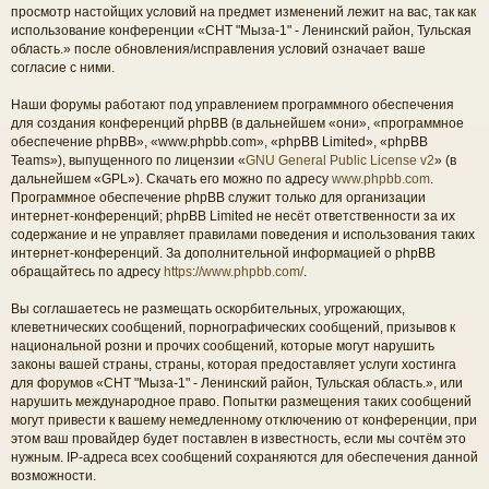
просмотр настойщих условий на предмет изменений лежит на вас, так как
использование конференции «СНТ "Мыза-1" - Ленинский район, Тульская
область.» после обновления/исправления условий означает ваше
согласие с ними.
Наши форумы работают под управлением программного обеспечения
для создания конференций phpBB (в дальнейшем «они», «программное
обеспечение phpBB», «www.phpbb.com», «phpBB Limited», «phpBB
Teams»), выпущенного по лицензии «
GNU General Public License v2
» (в
дальнейшем «GPL»). Скачать его можно по адресу
www.phpbb.com
.
Программное обеспечение phpBB служит только для организации
интернет-конференций; phpBB Limited не несёт ответственности за их
содержание и не управляет правилами поведения и использования таких
интернет-конференций. За дополнительной информацией о phpBB
обращайтесь по адресу
https://www.phpbb.com/
.
Вы соглашаетесь не размещать оскорбительных, угрожающих,
клеветнических сообщений, порнографических сообщений, призывов к
национальной розни и прочих сообщений, которые могут нарушить
законы вашей страны, страны, которая предоставляет услуги хостинга
для форумов «СНТ "Мыза-1" - Ленинский район, Тульская область.», или
нарушить международное право. Попытки размещения таких сообщений
могут привести к вашему немедленному отключению от конференции, при
этом ваш провайдер будет поставлен в известность, если мы сочтём это
нужным. IP-адреса всех сообщений сохраняются для обеспечения данной
возможности.