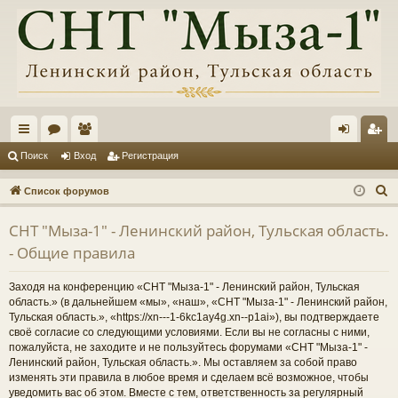
с
ор
ол
хо
ег
Поиск
Вход
Регистрация
ы
ум
ьз
д
ис
П
Список форумов
лк
ы
ов
тр
о
СНТ "Мыза-1" - Ленинский район, Тульская область.
и
и
ат
ац
- Общие правила
с
ел
ия
к
Заходя на конференцию «СНТ "Мыза-1" - Ленинский район, Тульская
и
область.» (в дальнейшем «мы», «наш», «СНТ "Мыза-1" - Ленинский район,
Тульская область.», «https://xn---1-6kc1ay4g.xn--p1ai»), вы подтверждаете
своё согласие со следующими условиями. Если вы не согласны с ними,
пожалуйста, не заходите и не пользуйтесь форумами «СНТ "Мыза-1" -
Ленинский район, Тульская область.». Мы оставляем за собой право
изменять эти правила в любое время и сделаем всё возможное, чтобы
уведомить вас об этом. Вместе с тем, ответственность за регулярный