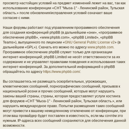
просмотр настойщих условий на предмет изменений лежит на вас, так как
использование конференции «СНТ "Мыза-1" - Ленинский район, Тульская
область.» после обновления/исправления условий означает ваше
согласие с ними.
Наши форумы работают под управлением программного обеспечения
для создания конференций phpBB (в дальнейшем «они», «программное
обеспечение phpBB», «www.phpbb.com», «phpBB Limited», «phpBB
Teams»), выпущенного по лицензии «
GNU General Public License v2
» (в
дальнейшем «GPL»). Скачать его можно по адресу
www.phpbb.com
.
Программное обеспечение phpBB служит только для организации
интернет-конференций; phpBB Limited не несёт ответственности за их
содержание и не управляет правилами поведения и использования таких
интернет-конференций. За дополнительной информацией о phpBB
обращайтесь по адресу
https://www.phpbb.com/
.
Вы соглашаетесь не размещать оскорбительных, угрожающих,
клеветнических сообщений, порнографических сообщений, призывов к
национальной розни и прочих сообщений, которые могут нарушить
законы вашей страны, страны, которая предоставляет услуги хостинга
для форумов «СНТ "Мыза-1" - Ленинский район, Тульская область.», или
нарушить международное право. Попытки размещения таких сообщений
могут привести к вашему немедленному отключению от конференции, при
этом ваш провайдер будет поставлен в известность, если мы сочтём это
нужным. IP-адреса всех сообщений сохраняются для обеспечения данной
возможности.