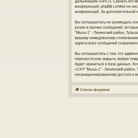
дальнейшем «GPL»). Скачать его м
конференций; phpBB Limited не нес
конференций. За дополнительной 
Вы соглашаетесь не размещать оск
розни и прочих сообщений, которы
"Мыза-1" - Ленинский район, Тульс
вашему немедленному отключению о
адреса всех сообщений сохраняют
Вы соглашаетесь с тем, что админи
перенести или закрыть любую тему
будет храниться в базе данных. Х
«СНТ "Мыза-1" - Ленинский район, Т
несанкционированному доступу к н
Список форумов