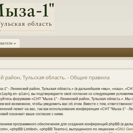
ователи
й район, Тульская область. - Общие правила
1" - Ленинский район, Тульская область.» (в дальнейшем «мы», «наш», «СНТ
1-6kc1ay4g.xn--p1ai»), вы подтверждаете своё согласие со следующими условиям
зуйтесь форумами «СНТ "Мыза-1" - Ленинский район, Тульская область.». Мы 
ем всё возможное, чтобы уведомить вас об этом. Вместе с тем, ответственно
нений лежит на вас, так как использование конференции «СНТ "Мыза-1" - Ле
овий означает ваше согласие с ними.
ением программного обеспечения для создания конференций phpBB (в дал
om», «phpBB Limited», «phpBB Teams»), выпущенного по лицензии «
GNU Gene