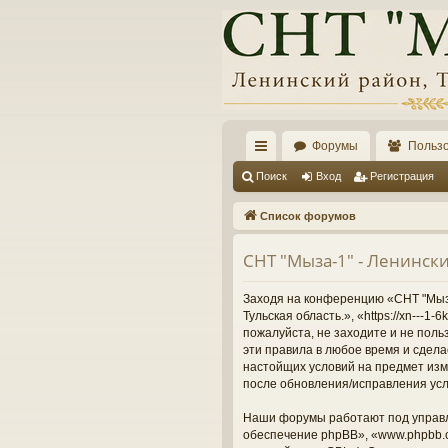
Форумы
Польз
с
Поиск
Вход
Регистрация
ы
Список форумов
лк
СНТ "Мыза-1" - Ленински
и
Заходя на конференцию «СНТ "Мыза-
Тульская область.», «https://xn---
пожалуйста, не заходите и не поль
эти правила в любое время и сдела
настойщих условий на предмет изме
после обновления/исправления усл
Наши форумы работают под управл
обеспечение phpBB», «www.phpbb.c