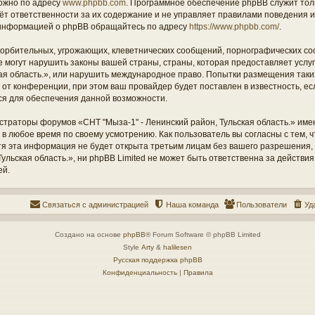
ожно по адресу
www.phpbb.com
. Программное обеспечение phpBB служит тол
ёт ответственности за их содержание и не управляет правилами поведения и
информацией о phpBB обращайтесь по адресу
https://www.phpbb.com/
.
орбительных, угрожающих, клеветнических сообщений, порнографических со
е могут нарушить законы вашей страны, страны, которая предоставляет услу
кая область.», или нарушить международное право. Попытки размещения таки
т конференции, при этом ваш провайдер будет поставлен в известность, есл
ся для обеспечения данной возможности.
страторы форумов «СНТ "Мыза-1" - Ленинский район, Тульская область.» име
 в любое время по своему усмотрению. Как пользователь вы согласны с тем,
отя эта информация не будет открыта третьим лицам без вашего разрешения
ульская область.», ни phpBB Limited не может быть ответственна за действия
ей.
Связаться с администрацией
Наша команда
Пользователи
Уд
Создано на основе
phpBB
® Forum Software © phpBB Limited
Style
Arty
&
halilesen
Русская поддержка phpBB
Конфиденциальность
|
Правила