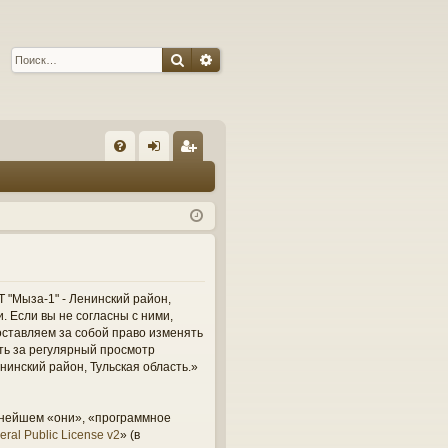
Поиск
Расширенный поиск
С
FA
хо
ег
Q
д
ис
тр
ац
ия
 "Мыза-1" - Ленинский район,
и. Если вы не согласны с ними,
оставляем за собой право изменять
сть за регулярный просмотр
нинский район, Тульская область.»
ьнейшем «они», «программное
ral Public License v2
» (в