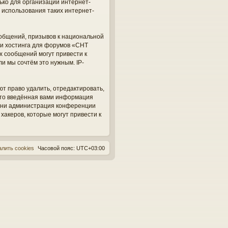
ько для организации интернет-
 использования таких интернет-
общений, призывов к национальной
ги хостинга для форумов «СНТ
х сообщений могут привести к
и мы сочтём это нужным. IP-
ют право удалить, отредактировать,
 что введённая вами информация
, ни администрация конференции
 хакеров, которые могут привести к
алить cookies
Часовой пояс:
UTC+03:00