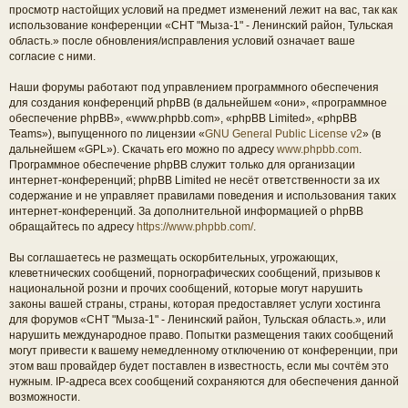
просмотр настойщих условий на предмет изменений лежит на вас, так как
использование конференции «СНТ "Мыза-1" - Ленинский район, Тульская
область.» после обновления/исправления условий означает ваше
согласие с ними.
Наши форумы работают под управлением программного обеспечения
для создания конференций phpBB (в дальнейшем «они», «программное
обеспечение phpBB», «www.phpbb.com», «phpBB Limited», «phpBB
Teams»), выпущенного по лицензии «
GNU General Public License v2
» (в
дальнейшем «GPL»). Скачать его можно по адресу
www.phpbb.com
.
Программное обеспечение phpBB служит только для организации
интернет-конференций; phpBB Limited не несёт ответственности за их
содержание и не управляет правилами поведения и использования таких
интернет-конференций. За дополнительной информацией о phpBB
обращайтесь по адресу
https://www.phpbb.com/
.
Вы соглашаетесь не размещать оскорбительных, угрожающих,
клеветнических сообщений, порнографических сообщений, призывов к
национальной розни и прочих сообщений, которые могут нарушить
законы вашей страны, страны, которая предоставляет услуги хостинга
для форумов «СНТ "Мыза-1" - Ленинский район, Тульская область.», или
нарушить международное право. Попытки размещения таких сообщений
могут привести к вашему немедленному отключению от конференции, при
этом ваш провайдер будет поставлен в известность, если мы сочтём это
нужным. IP-адреса всех сообщений сохраняются для обеспечения данной
возможности.