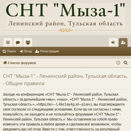
с
ор
ол
хо
ег
Поиск
Вход
Регистрация
ы
ум
ьз
д
ис
П
Список форумов
лк
ы
ов
тр
о
СНТ "Мыза-1" - Ленинский район, Тульская область.
и
и
ат
ац
- Общие правила
с
ел
ия
к
Заходя на конференцию «СНТ "Мыза-1" - Ленинский район, Тульская
и
область.» (в дальнейшем «мы», «наш», «СНТ "Мыза-1" - Ленинский район,
Тульская область.», «https://xn---1-6kc1ay4g.xn--p1ai»), вы подтверждаете
своё согласие со следующими условиями. Если вы не согласны с ними,
пожалуйста, не заходите и не пользуйтесь форумами «СНТ "Мыза-1" -
Ленинский район, Тульская область.». Мы оставляем за собой право
изменять эти правила в любое время и сделаем всё возможное, чтобы
уведомить вас об этом. Вместе с тем, ответственность за регулярный