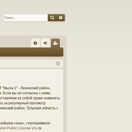
Поиск
Расширенный поиск
С
FA
хо
ег
Q
д
ис
тр
ац
ия
 "Мыза-1" - Ленинский район,
и. Если вы не согласны с ними,
оставляем за собой право изменять
сть за регулярный просмотр
нинский район, Тульская область.»
ьнейшем «они», «программное
ral Public License v2
» (в