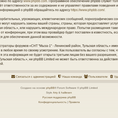
ожно по адресу
www.phpbb.com
. Программное обеспечение phpBB служит тол
ёт ответственности за их содержание и не управляет правилами поведения и
информацией о phpBB обращайтесь по адресу
https://www.phpbb.com/
.
орбительных, угрожающих, клеветнических сообщений, порнографических со
е могут нарушить законы вашей страны, страны, которая предоставляет услу
кая область.», или нарушить международное право. Попытки размещения таки
т конференции, при этом ваш провайдер будет поставлен в известность, есл
ся для обеспечения данной возможности.
страторы форумов «СНТ "Мыза-1" - Ленинский район, Тульская область.» име
 в любое время по своему усмотрению. Как пользователь вы согласны с тем,
отя эта информация не будет открыта третьим лицам без вашего разрешения
ульская область.», ни phpBB Limited не может быть ответственна за действия
ей.
Связаться с администрацией
Наша команда
Пользователи
Уд
Создано на основе
phpBB
® Forum Software © phpBB Limited
Style
Arty
&
halilesen
Русская поддержка phpBB
Конфиденциальность
|
Правила