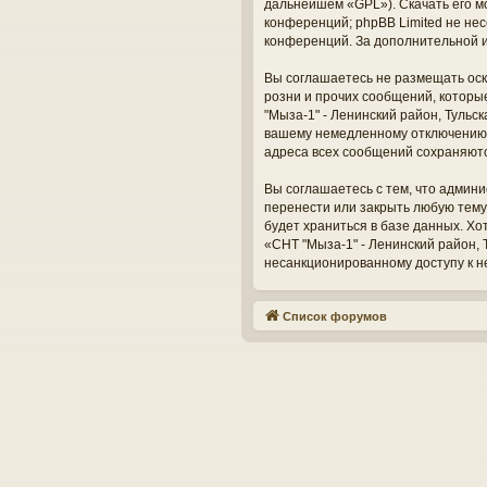
дальнейшем «GPL»). Скачать его м
конференций; phpBB Limited не нес
конференций. За дополнительной 
Вы соглашаетесь не размещать оск
розни и прочих сообщений, которы
"Мыза-1" - Ленинский район, Тульс
вашему немедленному отключению о
адреса всех сообщений сохраняют
Вы соглашаетесь с тем, что админи
перенести или закрыть любую тему
будет храниться в базе данных. Х
«СНТ "Мыза-1" - Ленинский район, Т
несанкционированному доступу к н
Список форумов