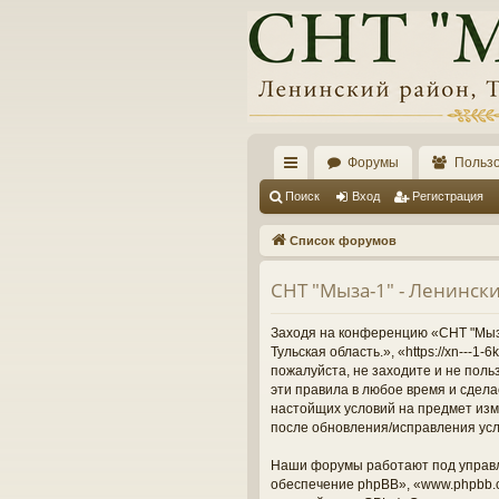
Форумы
Польз
с
Поиск
Вход
Регистрация
ы
Список форумов
лк
СНТ "Мыза-1" - Ленински
и
Заходя на конференцию «СНТ "Мыза-
Тульская область.», «https://xn---
пожалуйста, не заходите и не поль
эти правила в любое время и сдела
настойщих условий на предмет изме
после обновления/исправления усл
Наши форумы работают под управл
обеспечение phpBB», «www.phpbb.c