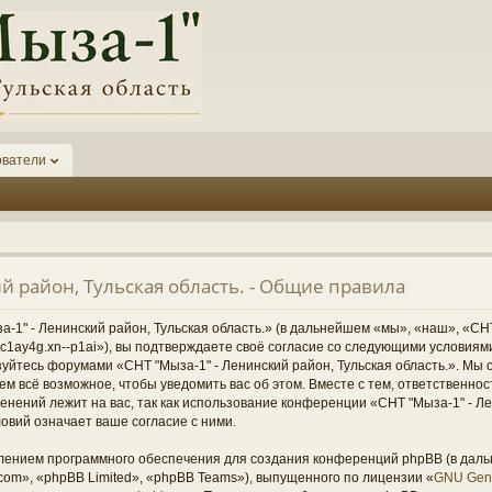
ователи
й район, Тульская область. - Общие правила
1" - Ленинский район, Тульская область.» (в дальнейшем «мы», «наш», «СНТ
1-6kc1ay4g.xn--p1ai»), вы подтверждаете своё согласие со следующими условиям
зуйтесь форумами «СНТ "Мыза-1" - Ленинский район, Тульская область.». Мы 
ем всё возможное, чтобы уведомить вас об этом. Вместе с тем, ответственно
нений лежит на вас, так как использование конференции «СНТ "Мыза-1" - Ле
овий означает ваше согласие с ними.
ением программного обеспечения для создания конференций phpBB (в дал
om», «phpBB Limited», «phpBB Teams»), выпущенного по лицензии «
GNU Gene