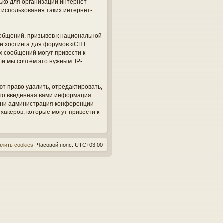
ько для организации интернет-
 использования таких интернет-
общений, призывов к национальной
ги хостинга для форумов «СНТ
х сообщений могут привести к
и мы сочтём это нужным. IP-
ют право удалить, отредактировать,
 что введённая вами информация
, ни администрация конференции
 хакеров, которые могут привести к
алить cookies
Часовой пояс:
UTC+03:00