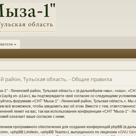
ователи
й район, Тульская область. - Общие правила
1" - Ленинский район, Тульская область.» (в дальнейшем «мы», «наш», «СНТ
1-6kc1ay4g.xn--p1ai»), вы подтверждаете своё согласие со следующими условиям
зуйтесь форумами «СНТ "Мыза-1" - Ленинский район, Тульская область.». Мы 
ем всё возможное, чтобы уведомить вас об этом. Вместе с тем, ответственно
нений лежит на вас, так как использование конференции «СНТ "Мыза-1" - Ле
овий означает ваше согласие с ними.
ением программного обеспечения для создания конференций phpBB (в дал
om», «phpBB Limited», «phpBB Teams»), выпущенного по лицензии «
GNU Gene