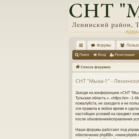
Форумы
Польз
с
Поиск
Вход
Регистрация
ы
Список форумов
лк
СНТ "Мыза-1" - Ленински
и
Заходя на конференцию «СНТ "Мыза-
Тульская область.», «https://xn---
пожалуйста, не заходите и не поль
эти правила в любое время и сдела
настойщих условий на предмет изме
после обновления/исправления усл
Наши форумы работают под управл
обеспечение phpBB», «www.phpbb.c