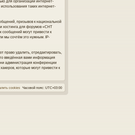
ько для организации интернет-
 использования таких интернет-
общений, призывов к национальной
ги хостинга для форумов «СНТ
х сообщений могут привести к
и мы сочтём это нужным. IP-
ют право удалить, отредактировать,
 что введённая вами информация
, ни администрация конференции
 хакеров, которые могут привести к
алить cookies
Часовой пояс:
UTC+03:00