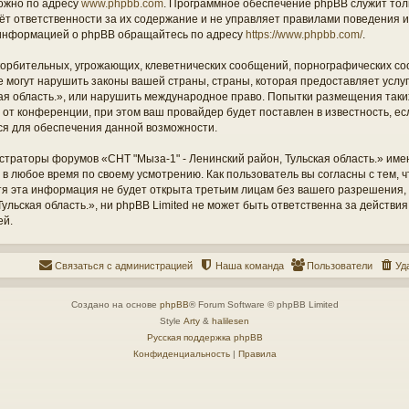
ожно по адресу
www.phpbb.com
. Программное обеспечение phpBB служит тол
ёт ответственности за их содержание и не управляет правилами поведения и
информацией о phpBB обращайтесь по адресу
https://www.phpbb.com/
.
орбительных, угрожающих, клеветнических сообщений, порнографических со
е могут нарушить законы вашей страны, страны, которая предоставляет услу
кая область.», или нарушить международное право. Попытки размещения таки
т конференции, при этом ваш провайдер будет поставлен в известность, есл
ся для обеспечения данной возможности.
страторы форумов «СНТ "Мыза-1" - Ленинский район, Тульская область.» име
 в любое время по своему усмотрению. Как пользователь вы согласны с тем,
отя эта информация не будет открыта третьим лицам без вашего разрешения
ульская область.», ни phpBB Limited не может быть ответственна за действия
ей.
Связаться с администрацией
Наша команда
Пользователи
Уд
Создано на основе
phpBB
® Forum Software © phpBB Limited
Style
Arty
&
halilesen
Русская поддержка phpBB
Конфиденциальность
|
Правила