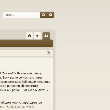
Поиск
Расширенный поиск
С
FA
хо
ег
Q
д
ис
тр
ац
ия
 "Мыза-1" - Ленинский район,
и. Если вы не согласны с ними,
оставляем за собой право изменять
сть за регулярный просмотр
нинский район, Тульская область.»
ьнейшем «они», «программное
ral Public License v2
» (в