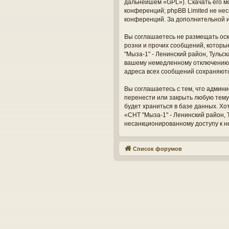
дальнейшем «GPL»). Скачать его м
конференций; phpBB Limited не нес
конференций. За дополнительной 
Вы соглашаетесь не размещать оск
розни и прочих сообщений, которы
"Мыза-1" - Ленинский район, Тульс
вашему немедленному отключению о
адреса всех сообщений сохраняют
Вы соглашаетесь с тем, что админи
перенести или закрыть любую тему
будет храниться в базе данных. Х
«СНТ "Мыза-1" - Ленинский район, Т
несанкционированному доступу к н
Список форумов