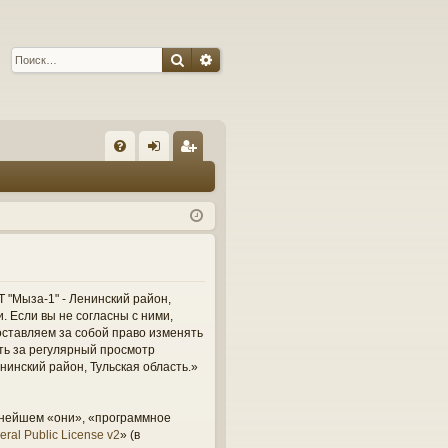
Поиск
Расширенный поиск
С
FA
хо
ег
Q
д
ис
тр
ац
ия
 "Мыза-1" - Ленинский район,
и. Если вы не согласны с ними,
оставляем за собой право изменять
сть за регулярный просмотр
нинский район, Тульская область.»
ьнейшем «они», «программное
ral Public License v2
» (в