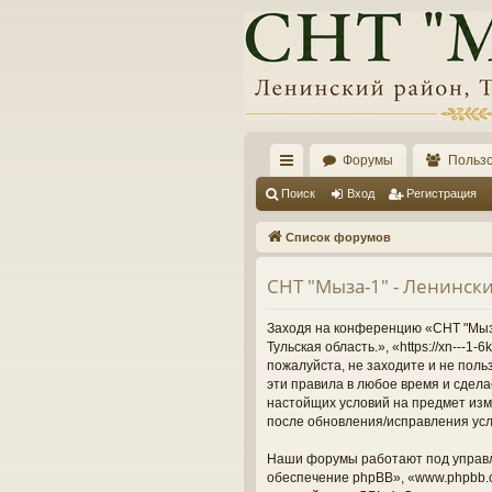
Форумы
Польз
с
Поиск
Вход
Регистрация
ы
Список форумов
лк
СНТ "Мыза-1" - Ленински
и
Заходя на конференцию «СНТ "Мыза-
Тульская область.», «https://xn---
пожалуйста, не заходите и не поль
эти правила в любое время и сдела
настойщих условий на предмет изме
после обновления/исправления усл
Наши форумы работают под управл
обеспечение phpBB», «www.phpbb.c