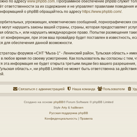
ожно по адресу
www.phpbb.com
. Программное обеспечение phpBB служит тол
ёт ответственности за их содержание и не управляет правилами поведения и
информацией о phpBB обращайтесь по адресу
https://www.phpbb.com/
.
орбительных, угрожающих, клеветнических сообщений, порнографических со
е могут нарушить законы вашей страны, страны, которая предоставляет услу
кая область.», или нарушить международное право. Попытки размещения таки
т конференции, при этом ваш провайдер будет поставлен в известность, есл
ся для обеспечения данной возможности.
страторы форумов «СНТ "Мыза-1" - Ленинский район, Тульская область.» име
 в любое время по своему усмотрению. Как пользователь вы согласны с тем,
отя эта информация не будет открыта третьим лицам без вашего разрешения
ульская область.», ни phpBB Limited не может быть ответственна за действия
ей.
Связаться с администрацией
Наша команда
Пользователи
Уд
Создано на основе
phpBB
® Forum Software © phpBB Limited
Style
Arty
&
halilesen
Русская поддержка phpBB
Конфиденциальность
|
Правила