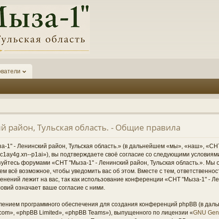
ователи
й район, Тульская область. - Общие правила
1" - Ленинский район, Тульская область.» (в дальнейшем «мы», «наш», «СНТ
1-6kc1ay4g.xn--p1ai»), вы подтверждаете своё согласие со следующими условиям
зуйтесь форумами «СНТ "Мыза-1" - Ленинский район, Тульская область.». Мы 
ем всё возможное, чтобы уведомить вас об этом. Вместе с тем, ответственно
нений лежит на вас, так как использование конференции «СНТ "Мыза-1" - Ле
овий означает ваше согласие с ними.
ением программного обеспечения для создания конференций phpBB (в дал
om», «phpBB Limited», «phpBB Teams»), выпущенного по лицензии «
GNU Gene