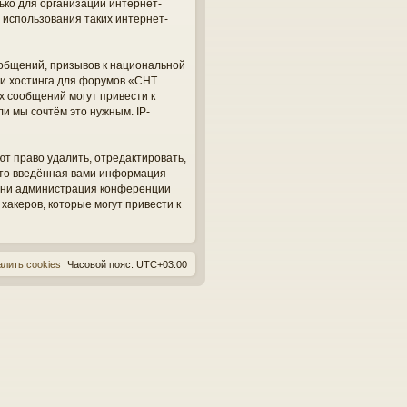
ько для организации интернет-
 использования таких интернет-
общений, призывов к национальной
ги хостинга для форумов «СНТ
х сообщений могут привести к
и мы сочтём это нужным. IP-
ют право удалить, отредактировать,
 что введённая вами информация
, ни администрация конференции
 хакеров, которые могут привести к
алить cookies
Часовой пояс:
UTC+03:00