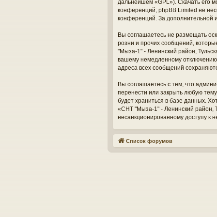
дальнейшем «GPL»). Скачать его м
конференций; phpBB Limited не нес
конференций. За дополнительной 
Вы соглашаетесь не размещать оск
розни и прочих сообщений, которы
"Мыза-1" - Ленинский район, Тульс
вашему немедленному отключению о
адреса всех сообщений сохраняют
Вы соглашаетесь с тем, что админи
перенести или закрыть любую тему
будет храниться в базе данных. Х
«СНТ "Мыза-1" - Ленинский район, Т
несанкционированному доступу к н
Список форумов