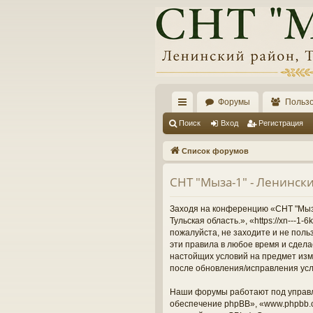
Форумы
Польз
с
Поиск
Вход
Регистрация
ы
Список форумов
лк
СНТ "Мыза-1" - Ленински
и
Заходя на конференцию «СНТ "Мыза-
Тульская область.», «https://xn---
пожалуйста, не заходите и не поль
эти правила в любое время и сдела
настойщих условий на предмет изме
после обновления/исправления усл
Наши форумы работают под управл
обеспечение phpBB», «www.phpbb.c