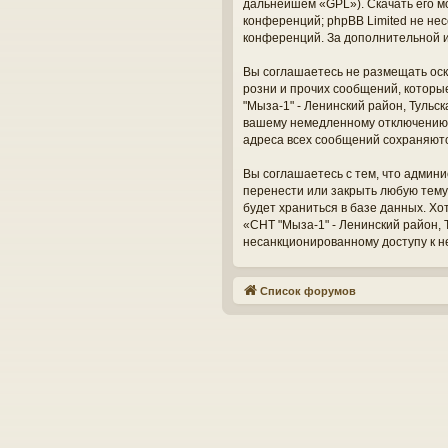
дальнейшем «GPL»). Скачать его м
конференций; phpBB Limited не нес
конференций. За дополнительной 
Вы соглашаетесь не размещать оск
розни и прочих сообщений, которы
"Мыза-1" - Ленинский район, Тульс
вашему немедленному отключению о
адреса всех сообщений сохраняют
Вы соглашаетесь с тем, что админи
перенести или закрыть любую тему
будет храниться в базе данных. Х
«СНТ "Мыза-1" - Ленинский район, Т
несанкционированному доступу к н
Список форумов