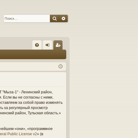
Поиск
Расширенный поиск
С
FA
хо
ег
Q
д
ис
тр
ац
ия
 "Мыза-1" - Ленинский район,
и. Если вы не согласны с ними,
оставляем за собой право изменять
сть за регулярный просмотр
нинский район, Тульская область.»
ьнейшем «они», «программное
ral Public License v2
» (в