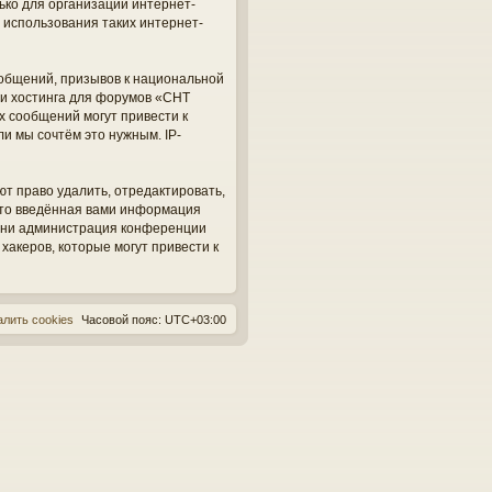
ько для организации интернет-
 использования таких интернет-
общений, призывов к национальной
ги хостинга для форумов «СНТ
х сообщений могут привести к
и мы сочтём это нужным. IP-
ют право удалить, отредактировать,
 что введённая вами информация
, ни администрация конференции
 хакеров, которые могут привести к
алить cookies
Часовой пояс:
UTC+03:00