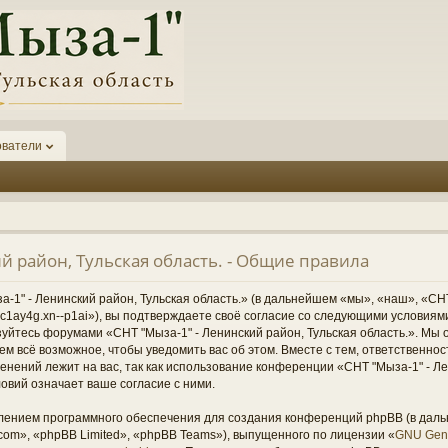
ователи
й район, Тульская область. - Общие правила
1" - Ленинский район, Тульская область.» (в дальнейшем «мы», «наш», «СНТ
1-6kc1ay4g.xn--p1ai»), вы подтверждаете своё согласие со следующими условиям
зуйтесь форумами «СНТ "Мыза-1" - Ленинский район, Тульская область.». Мы 
ем всё возможное, чтобы уведомить вас об этом. Вместе с тем, ответственно
нений лежит на вас, так как использование конференции «СНТ "Мыза-1" - Ле
овий означает ваше согласие с ними.
ением программного обеспечения для создания конференций phpBB (в дал
om», «phpBB Limited», «phpBB Teams»), выпущенного по лицензии «
GNU Gene