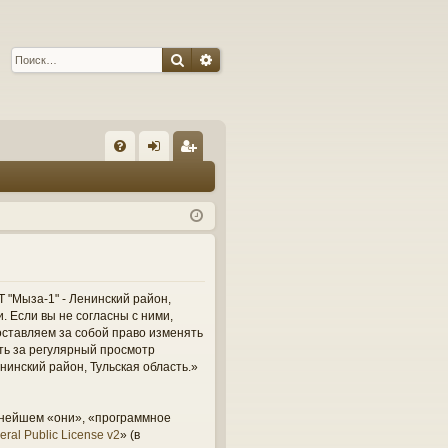
Поиск
Расширенный поиск
С
FA
хо
ег
Q
д
ис
тр
ац
ия
 "Мыза-1" - Ленинский район,
и. Если вы не согласны с ними,
оставляем за собой право изменять
сть за регулярный просмотр
нинский район, Тульская область.»
ьнейшем «они», «программное
ral Public License v2
» (в