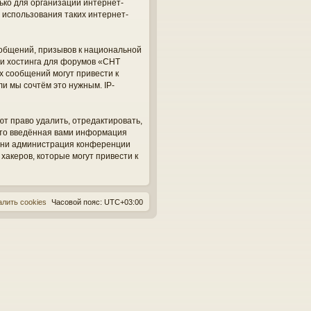
ько для организации интернет-
 использования таких интернет-
общений, призывов к национальной
ги хостинга для форумов «СНТ
х сообщений могут привести к
и мы сочтём это нужным. IP-
ют право удалить, отредактировать,
 что введённая вами информация
, ни администрация конференции
 хакеров, которые могут привести к
алить cookies
Часовой пояс:
UTC+03:00