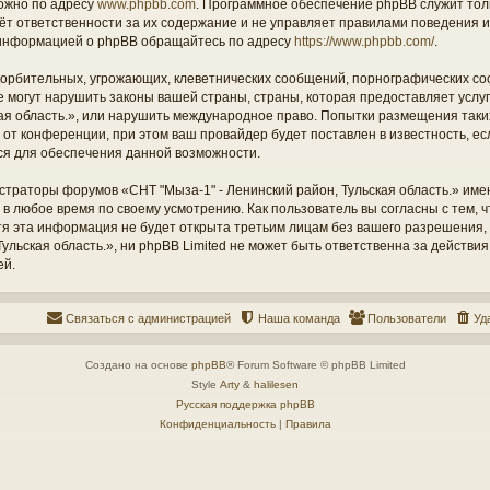
ожно по адресу
www.phpbb.com
. Программное обеспечение phpBB служит тол
ёт ответственности за их содержание и не управляет правилами поведения и
информацией о phpBB обращайтесь по адресу
https://www.phpbb.com/
.
орбительных, угрожающих, клеветнических сообщений, порнографических со
е могут нарушить законы вашей страны, страны, которая предоставляет услу
кая область.», или нарушить международное право. Попытки размещения таки
т конференции, при этом ваш провайдер будет поставлен в известность, есл
ся для обеспечения данной возможности.
страторы форумов «СНТ "Мыза-1" - Ленинский район, Тульская область.» име
 в любое время по своему усмотрению. Как пользователь вы согласны с тем,
отя эта информация не будет открыта третьим лицам без вашего разрешения
ульская область.», ни phpBB Limited не может быть ответственна за действия
ей.
Связаться с администрацией
Наша команда
Пользователи
Уд
Создано на основе
phpBB
® Forum Software © phpBB Limited
Style
Arty
&
halilesen
Русская поддержка phpBB
Конфиденциальность
|
Правила