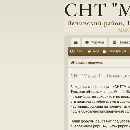
Форумы
Польз
с
Поиск
Вход
Регистрация
ы
Список форумов
лк
СНТ "Мыза-1" - Ленински
и
Заходя на конференцию «СНТ "Мыза-
Тульская область.», «https://xn---
пожалуйста, не заходите и не поль
эти правила в любое время и сдела
настойщих условий на предмет изме
после обновления/исправления усл
Наши форумы работают под управл
обеспечение phpBB», «www.phpbb.c