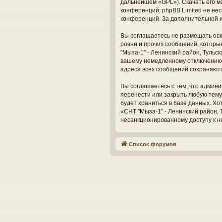
дальнейшем «GPL»). Скачать его м
конференций; phpBB Limited не нес
конференций. За дополнительной 
Вы соглашаетесь не размещать оск
розни и прочих сообщений, которы
"Мыза-1" - Ленинский район, Тульс
вашему немедленному отключению о
адреса всех сообщений сохраняют
Вы соглашаетесь с тем, что админи
перенести или закрыть любую тему
будет храниться в базе данных. Х
«СНТ "Мыза-1" - Ленинский район, Т
несанкционированному доступу к н
Список форумов