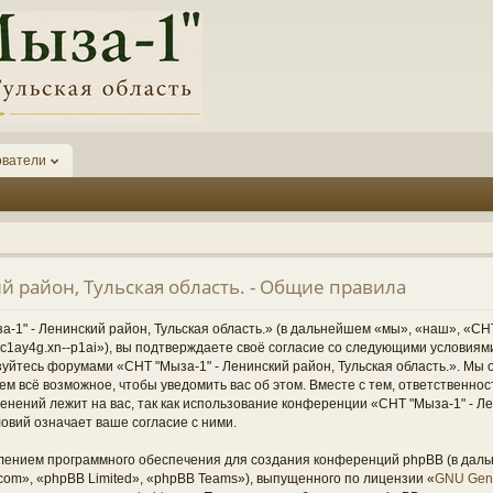
ователи
й район, Тульская область. - Общие правила
1" - Ленинский район, Тульская область.» (в дальнейшем «мы», «наш», «СНТ
1-6kc1ay4g.xn--p1ai»), вы подтверждаете своё согласие со следующими условиям
зуйтесь форумами «СНТ "Мыза-1" - Ленинский район, Тульская область.». Мы 
ем всё возможное, чтобы уведомить вас об этом. Вместе с тем, ответственно
нений лежит на вас, так как использование конференции «СНТ "Мыза-1" - Ле
овий означает ваше согласие с ними.
ением программного обеспечения для создания конференций phpBB (в дал
om», «phpBB Limited», «phpBB Teams»), выпущенного по лицензии «
GNU Gene