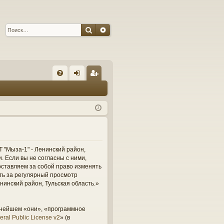
Поиск
Расширенный поиск
С
FA
хо
ег
Q
д
ис
тр
ац
ия
 "Мыза-1" - Ленинский район,
и. Если вы не согласны с ними,
оставляем за собой право изменять
сть за регулярный просмотр
нинский район, Тульская область.»
ьнейшем «они», «программное
ral Public License v2
» (в