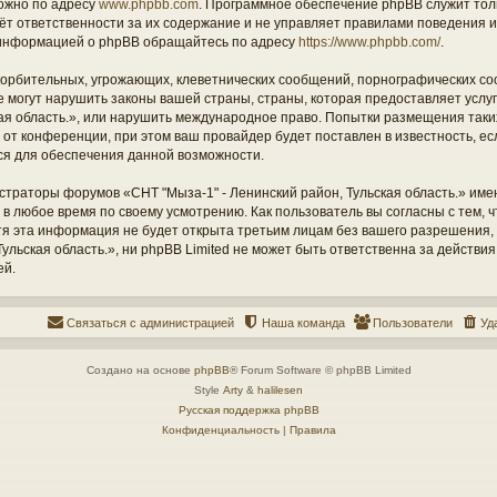
ожно по адресу
www.phpbb.com
. Программное обеспечение phpBB служит тол
ёт ответственности за их содержание и не управляет правилами поведения и
информацией о phpBB обращайтесь по адресу
https://www.phpbb.com/
.
орбительных, угрожающих, клеветнических сообщений, порнографических со
е могут нарушить законы вашей страны, страны, которая предоставляет услу
кая область.», или нарушить международное право. Попытки размещения таки
т конференции, при этом ваш провайдер будет поставлен в известность, есл
ся для обеспечения данной возможности.
страторы форумов «СНТ "Мыза-1" - Ленинский район, Тульская область.» име
 в любое время по своему усмотрению. Как пользователь вы согласны с тем,
отя эта информация не будет открыта третьим лицам без вашего разрешения
ульская область.», ни phpBB Limited не может быть ответственна за действия
ей.
Связаться с администрацией
Наша команда
Пользователи
Уд
Создано на основе
phpBB
® Forum Software © phpBB Limited
Style
Arty
&
halilesen
Русская поддержка phpBB
Конфиденциальность
|
Правила