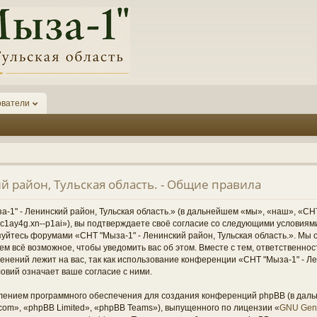
ователи
й район, Тульская область. - Общие правила
1" - Ленинский район, Тульская область.» (в дальнейшем «мы», «наш», «СНТ
1-6kc1ay4g.xn--p1ai»), вы подтверждаете своё согласие со следующими условиям
зуйтесь форумами «СНТ "Мыза-1" - Ленинский район, Тульская область.». Мы 
ем всё возможное, чтобы уведомить вас об этом. Вместе с тем, ответственно
нений лежит на вас, так как использование конференции «СНТ "Мыза-1" - Ле
овий означает ваше согласие с ними.
ением программного обеспечения для создания конференций phpBB (в дал
om», «phpBB Limited», «phpBB Teams»), выпущенного по лицензии «
GNU Gene