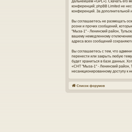
дальнейшем «GPL»). Скачать его м
конференций; phpBB Limited не нес
конференций. За дополнительной 
Вы соглашаетесь не размещать оск
розни и прочих сообщений, которы
"Мыза-1" - Ленинский район, Тульс
вашему немедленному отключению о
адреса всех сообщений сохраняют
Вы соглашаетесь с тем, что админи
перенести или закрыть любую тему
будет храниться в базе данных. Х
«СНТ "Мыза-1" - Ленинский район, Т
несанкционированному доступу к н
Список форумов