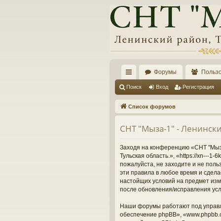
Форумы
Польз
с
Поиск
Вход
Регистрация
ы
Список форумов
лк
СНТ "Мыза-1" - Ленински
и
Заходя на конференцию «СНТ "Мыза-
Тульская область.», «https://xn---
пожалуйста, не заходите и не поль
эти правила в любое время и сдела
настойщих условий на предмет изме
после обновления/исправления усл
Наши форумы работают под управл
обеспечение phpBB», «www.phpbb.c