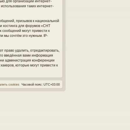
ько для организации интернет-
 использования таких интернет-
общений, призывов к национальной
ги хостинга для форумов «СНТ
х сообщений могут привести к
и мы сочтём это нужным. IP-
ют право удалить, отредактировать,
 что введённая вами информация
, ни администрация конференции
 хакеров, которые могут привести к
алить cookies
Часовой пояс:
UTC+03:00