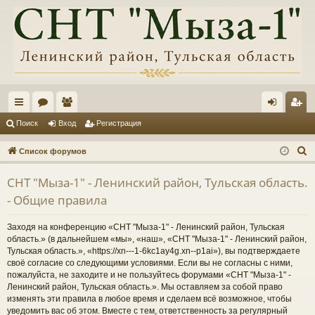
с
ор
ол
хо
ег
Поиск
Вход
Регистрация
ы
ум
ьз
д
ис
П
Список форумов
лк
ы
ов
тр
о
СНТ "Мыза-1" - Ленинский район, Тульская область.
и
и
ат
ац
- Общие правила
с
ел
ия
к
Заходя на конференцию «СНТ "Мыза-1" - Ленинский район, Тульская
и
область.» (в дальнейшем «мы», «наш», «СНТ "Мыза-1" - Ленинский район,
Тульская область.», «https://xn---1-6kc1ay4g.xn--p1ai»), вы подтверждаете
своё согласие со следующими условиями. Если вы не согласны с ними,
пожалуйста, не заходите и не пользуйтесь форумами «СНТ "Мыза-1" -
Ленинский район, Тульская область.». Мы оставляем за собой право
изменять эти правила в любое время и сделаем всё возможное, чтобы
уведомить вас об этом. Вместе с тем, ответственность за регулярный