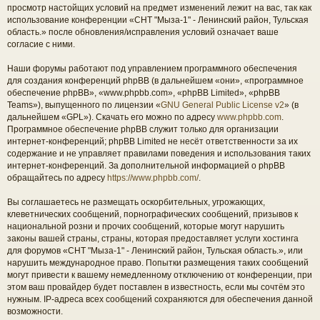
просмотр настойщих условий на предмет изменений лежит на вас, так как
использование конференции «СНТ "Мыза-1" - Ленинский район, Тульская
область.» после обновления/исправления условий означает ваше
согласие с ними.
Наши форумы работают под управлением программного обеспечения
для создания конференций phpBB (в дальнейшем «они», «программное
обеспечение phpBB», «www.phpbb.com», «phpBB Limited», «phpBB
Teams»), выпущенного по лицензии «
GNU General Public License v2
» (в
дальнейшем «GPL»). Скачать его можно по адресу
www.phpbb.com
.
Программное обеспечение phpBB служит только для организации
интернет-конференций; phpBB Limited не несёт ответственности за их
содержание и не управляет правилами поведения и использования таких
интернет-конференций. За дополнительной информацией о phpBB
обращайтесь по адресу
https://www.phpbb.com/
.
Вы соглашаетесь не размещать оскорбительных, угрожающих,
клеветнических сообщений, порнографических сообщений, призывов к
национальной розни и прочих сообщений, которые могут нарушить
законы вашей страны, страны, которая предоставляет услуги хостинга
для форумов «СНТ "Мыза-1" - Ленинский район, Тульская область.», или
нарушить международное право. Попытки размещения таких сообщений
могут привести к вашему немедленному отключению от конференции, при
этом ваш провайдер будет поставлен в известность, если мы сочтём это
нужным. IP-адреса всех сообщений сохраняются для обеспечения данной
возможности.