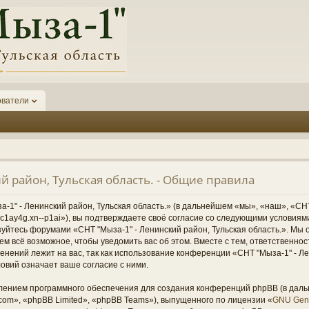
ователи
й район, Тульская область. - Общие правила
1" - Ленинский район, Тульская область.» (в дальнейшем «мы», «наш», «СНТ
1-6kc1ay4g.xn--p1ai»), вы подтверждаете своё согласие со следующими условиям
зуйтесь форумами «СНТ "Мыза-1" - Ленинский район, Тульская область.». Мы 
ем всё возможное, чтобы уведомить вас об этом. Вместе с тем, ответственно
нений лежит на вас, так как использование конференции «СНТ "Мыза-1" - Ле
овий означает ваше согласие с ними.
ением программного обеспечения для создания конференций phpBB (в дал
om», «phpBB Limited», «phpBB Teams»), выпущенного по лицензии «
GNU Gene