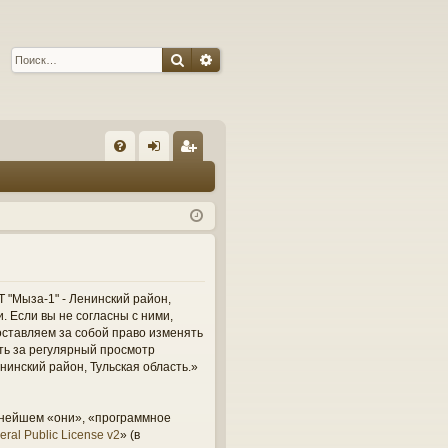
Поиск
Расширенный поиск
С
FA
хо
ег
Q
д
ис
тр
ац
ия
 "Мыза-1" - Ленинский район,
и. Если вы не согласны с ними,
оставляем за собой право изменять
сть за регулярный просмотр
нинский район, Тульская область.»
ьнейшем «они», «программное
ral Public License v2
» (в