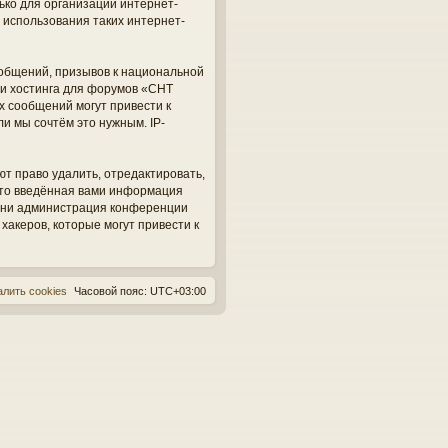
ько для организации интернет-
 использования таких интернет-
общений, призывов к национальной
ги хостинга для форумов «СНТ
х сообщений могут привести к
и мы сочтём это нужным. IP-
ют право удалить, отредактировать,
 что введённая вами информация
, ни администрация конференции
 хакеров, которые могут привести к
алить cookies
Часовой пояс:
UTC+03:00