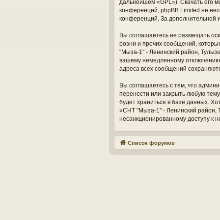
дальнейшем «GPL»). Скачать его м
конференций; phpBB Limited не нес
конференций. За дополнительной 
Вы соглашаетесь не размещать оск
розни и прочих сообщений, которы
"Мыза-1" - Ленинский район, Тульс
вашему немедленному отключению о
адреса всех сообщений сохраняют
Вы соглашаетесь с тем, что админи
перенести или закрыть любую тему
будет храниться в базе данных. Х
«СНТ "Мыза-1" - Ленинский район, Т
несанкционированному доступу к н
Список форумов