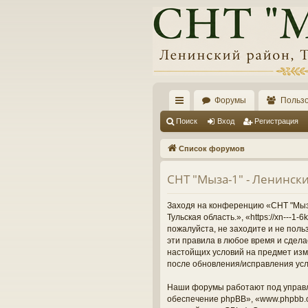
Форумы
Польз
с
Поиск
Вход
Регистрация
ы
Список форумов
лк
СНТ "Мыза-1" - Ленински
и
Заходя на конференцию «СНТ "Мыза-
Тульская область.», «https://xn---
пожалуйста, не заходите и не поль
эти правила в любое время и сдела
настойщих условий на предмет изме
после обновления/исправления усл
Наши форумы работают под управл
обеспечение phpBB», «www.phpbb.c