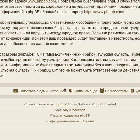
ожно по адресу
www.phpbb.com
. Программное обеспечение phpBB служит тол
ёт ответственности за их содержание и не управляет правилами поведения и
информацией о phpBB обращайтесь по адресу
https://www.phpbb.com/
.
орбительных, угрожающих, клеветнических сообщений, порнографических со
е могут нарушить законы вашей страны, страны, которая предоставляет услу
кая область.», или нарушить международное право. Попытки размещения таки
т конференции, при этом ваш провайдер будет поставлен в известность, есл
ся для обеспечения данной возможности.
страторы форумов «СНТ "Мыза-1" - Ленинский район, Тульская область.» име
 в любое время по своему усмотрению. Как пользователь вы согласны с тем,
отя эта информация не будет открыта третьим лицам без вашего разрешения
ульская область.», ни phpBB Limited не может быть ответственна за действия
ей.
Связаться с администрацией
Наша команда
Пользователи
Уд
Создано на основе
phpBB
® Forum Software © phpBB Limited
Style
Arty
&
halilesen
Русская поддержка phpBB
Конфиденциальность
|
Правила