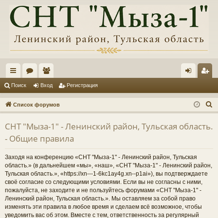
с
ор
ол
хо
ег
Поиск
Вход
Регистрация
ы
ум
ьз
д
ис
П
Список форумов
лк
ы
ов
тр
о
СНТ "Мыза-1" - Ленинский район, Тульская область.
и
и
ат
ац
- Общие правила
с
ел
ия
к
Заходя на конференцию «СНТ "Мыза-1" - Ленинский район, Тульская
и
область.» (в дальнейшем «мы», «наш», «СНТ "Мыза-1" - Ленинский район,
Тульская область.», «https://xn---1-6kc1ay4g.xn--p1ai»), вы подтверждаете
своё согласие со следующими условиями. Если вы не согласны с ними,
пожалуйста, не заходите и не пользуйтесь форумами «СНТ "Мыза-1" -
Ленинский район, Тульская область.». Мы оставляем за собой право
изменять эти правила в любое время и сделаем всё возможное, чтобы
уведомить вас об этом. Вместе с тем, ответственность за регулярный