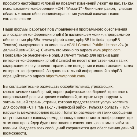
просмотр настойщих условий на предмет изменений лежит на вас, так как
использование конференции «СНТ "Мыза-1" - Ленинский район, Тульская
область.» после обновления/исправления условий означает ваше
согласие с ними.
Наши форумы работают под управлением программного обеспечения
для создания конференций phpBB (в дальнейшем «они», «программное
обеспечение phpBB», «www.phpbb.com», «phpBB Limited», «phpBB
Teams»), выпущенного по лицензии «
GNU General Public License v2
» (в
дальнейшем «GPL»). Скачать его можно по адресу
www.phpbb.com
.
Программное обеспечение phpBB служит только для организации
интернет-конференций; phpBB Limited не несёт ответственности за их
содержание и не управляет правилами поведения и использования таких
интернет-конференций. За дополнительной информацией о phpBB
обращайтесь по адресу
https://www.phpbb.com/
.
Вы соглашаетесь не размещать оскорбительных, угрожающих,
клеветнических сообщений, порнографических сообщений, призывов к
национальной розни и прочих сообщений, которые могут нарушить
законы вашей страны, страны, которая предоставляет услуги хостинга
для форумов «СНТ "Мыза-1" - Ленинский район, Тульская область.», или
нарушить международное право. Попытки размещения таких сообщений
могут привести к вашему немедленному отключению от конференции, при
этом ваш провайдер будет поставлен в известность, если мы сочтём это
нужным. IP-адреса всех сообщений сохраняются для обеспечения данной
возможности.