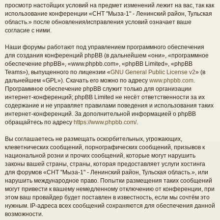
просмотр настойщих условий на предмет изменений лежит на вас, так как
использование конференции «СНТ "Мыза-1" - Ленинский район, Тульская
область.» после обновления/исправления условий означает ваше
согласие с ними.
Наши форумы работают под управлением программного обеспечения
для создания конференций phpBB (в дальнейшем «они», «программное
обеспечение phpBB», «www.phpbb.com», «phpBB Limited», «phpBB
Teams»), выпущенного по лицензии «
GNU General Public License v2
» (в
дальнейшем «GPL»). Скачать его можно по адресу
www.phpbb.com
.
Программное обеспечение phpBB служит только для организации
интернет-конференций; phpBB Limited не несёт ответственности за их
содержание и не управляет правилами поведения и использования таких
интернет-конференций. За дополнительной информацией о phpBB
обращайтесь по адресу
https://www.phpbb.com/
.
Вы соглашаетесь не размещать оскорбительных, угрожающих,
клеветнических сообщений, порнографических сообщений, призывов к
национальной розни и прочих сообщений, которые могут нарушить
законы вашей страны, страны, которая предоставляет услуги хостинга
для форумов «СНТ "Мыза-1" - Ленинский район, Тульская область.», или
нарушить международное право. Попытки размещения таких сообщений
могут привести к вашему немедленному отключению от конференции, при
этом ваш провайдер будет поставлен в известность, если мы сочтём это
нужным. IP-адреса всех сообщений сохраняются для обеспечения данной
возможности.