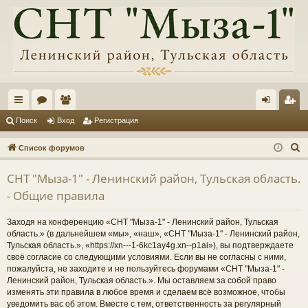
с
ор
ол
хо
ег
Поиск
Вход
Регистрация
ы
ум
ьз
д
ис
П
Список форумов
лк
ы
ов
тр
о
СНТ "Мыза-1" - Ленинский район, Тульская область.
и
и
ат
ац
- Общие правила
с
ел
ия
к
Заходя на конференцию «СНТ "Мыза-1" - Ленинский район, Тульская
и
область.» (в дальнейшем «мы», «наш», «СНТ "Мыза-1" - Ленинский район,
Тульская область.», «https://xn---1-6kc1ay4g.xn--p1ai»), вы подтверждаете
своё согласие со следующими условиями. Если вы не согласны с ними,
пожалуйста, не заходите и не пользуйтесь форумами «СНТ "Мыза-1" -
Ленинский район, Тульская область.». Мы оставляем за собой право
изменять эти правила в любое время и сделаем всё возможное, чтобы
уведомить вас об этом. Вместе с тем, ответственность за регулярный