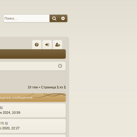
Поиск
Расширенный поиск
С
FA
хо
ег
Q
д
ис
тр
ац
19 тем • Страница
1
из
1
ия
еднее сообщение
н 2024, 10:59
d76
р 2020, 22:27