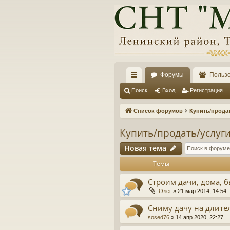
Форумы
Польз
с
Поиск
Вход
Регистрация
ы
Список форумов
Купить/прода
лк
Купить/продать/услуг
и
Новая тема
Темы
Строим дачи, дома, 
Олег
»
21 мар 2014, 14:54
Сниму дачу на длите
sosed76
»
14 апр 2020, 22:27