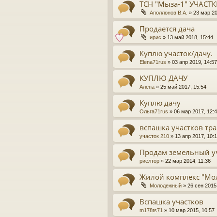
ТСН "Мыза-1" УЧАСТК
Аполлонов В.А.
»
23 мар 20
Продается дача
ирис
»
13 май 2018, 15:44
Куплю участок/дачу.
Elena71rus
»
03 апр 2019, 14:57
КУПЛЮ ДАЧУ
Алёна
»
25 май 2017, 15:54
Куплю дачу
Ольга71rus
»
06 мар 2017, 12:
вспашка участков тр
участок 210
»
13 апр 2017, 10:1
Продам земельный у
риелтор
»
22 мар 2014, 11:36
Жилой комплекс "М
Молодежный
»
26 сен 2015
Вспашка участков
m178ts71
»
10 мар 2015, 10:57