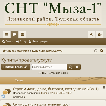
с
ор
ол
хо
ег
Поиск
Вход
Регистрация
ы
ум
ьз
д
ис
П
Список форумов
Купить/продать/услуги
лк
ы
ов
тр
о
Купить/продать/услуги
и
и
ат
ац
Поиск
Расширенный п
Новая тема
с
ел
ия
к
19 тем • Страница
1
из
1
и
Темы
Строим дачи, дома, бытовки, коттеджи (МЫЗА-1)
Последнее сообщение
Олег
«
12 июн 2024, 10:59
Ответы:
5
Сниму дачу на длительный срок