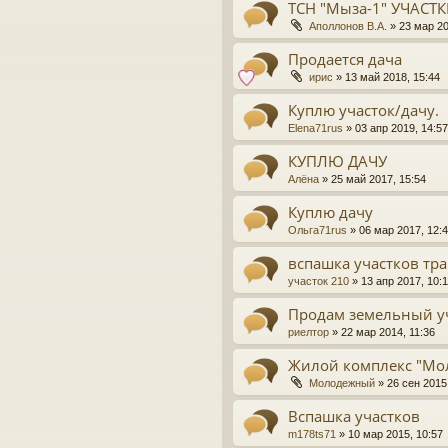
ТСН "Мыза-1" УЧАСТК
Аполлонов В.А.
»
23 мар 20
Продается дача
ирис
»
13 май 2018, 15:44
Куплю участок/дачу.
Elena71rus
»
03 апр 2019, 14:57
КУПЛЮ ДАЧУ
Алёна
»
25 май 2017, 15:54
Куплю дачу
Ольга71rus
»
06 мар 2017, 12:
вспашка участков тр
участок 210
»
13 апр 2017, 10:1
Продам земельный у
риелтор
»
22 мар 2014, 11:36
Жилой комплекс "М
Молодежный
»
26 сен 2015
Вспашка участков
m178ts71
»
10 мар 2015, 10:57