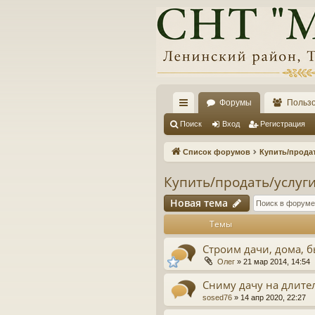
Форумы
Польз
с
Поиск
Вход
Регистрация
ы
Список форумов
Купить/прода
лк
Купить/продать/услуг
и
Новая тема
Темы
Строим дачи, дома, 
Олег
»
21 мар 2014, 14:54
Сниму дачу на длите
sosed76
»
14 апр 2020, 22:27