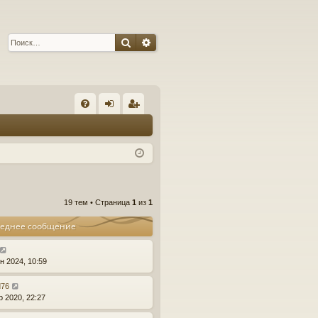
Поиск
Расширенный поиск
С
FA
хо
ег
Q
д
ис
тр
ац
19 тем • Страница
1
из
1
ия
еднее сообщение
н 2024, 10:59
d76
р 2020, 22:27