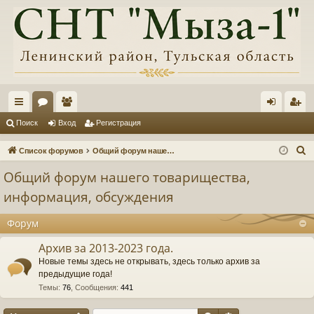
с
ор
ол
хо
ег
Поиск
Вход
Регистрация
ы
ум
ьз
д
ис
П
Список форумов
Общий форум нашего товарищества, информация, обсуждения
лк
ы
ов
тр
о
Общий форум нашего товарищества,
и
и
ат
ац
информация, обсуждения
с
ел
ия
к
Форум
и
Архив за 2013-2023 года.
Новые темы здесь не открывать, здесь только архив за
предыдущие года!
Темы
:
76
,
Сообщения
:
441