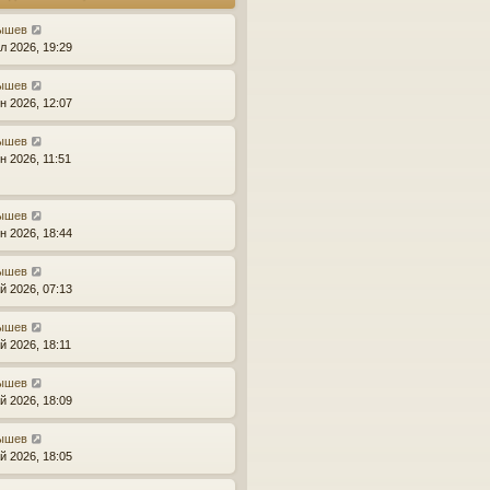
к
п
ышев
о
л 2026, 19:29
с
л
ышев
е
н 2026, 12:07
д
н
ышев
е
н 2026, 11:51
м
у
с
ышев
о
н 2026, 18:44
о
б
ышев
щ
й 2026, 07:13
е
н
и
ышев
ю
й 2026, 18:11
ышев
й 2026, 18:09
ышев
й 2026, 18:05