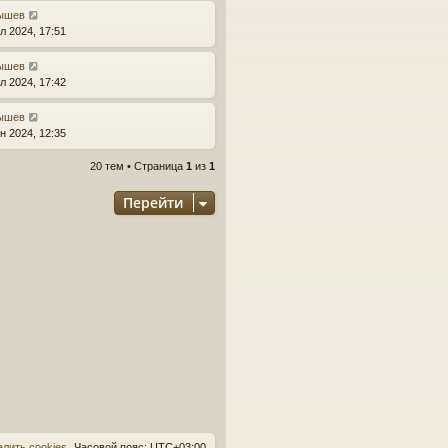
ышев
л 2024, 17:51
ышев
л 2024, 17:42
ышев
н 2024, 12:35
20 тем • Страница
1
из
1
Перейти
алить cookies
Часовой пояс:
UTC+03:00