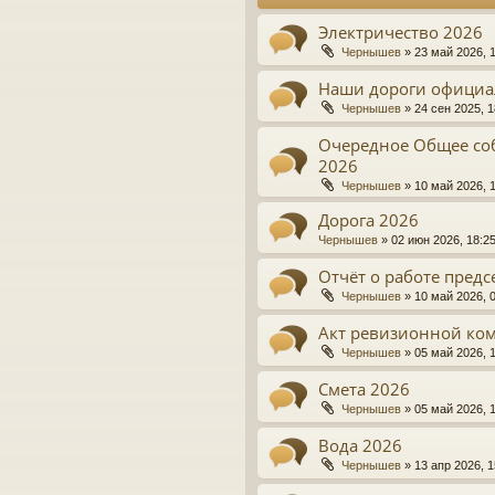
Электричество 2026
Чернышев
»
23 май 2026, 
Наши дороги официа
Чернышев
»
24 сен 2025, 1
Очередное Общее со
2026
Чернышев
»
10 май 2026, 
Дорога 2026
Чернышев
»
02 июн 2026, 18:2
Отчёт о работе предс
Чернышев
»
10 май 2026, 
Акт ревизионной ко
Чернышев
»
05 май 2026, 
Смета 2026
Чернышев
»
05 май 2026, 
Вода 2026
Чернышев
»
13 апр 2026, 1