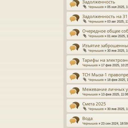
Задолженность
Чернышев
»
05 ноя 2025, 1
Задолженность на 31
Чернышев
»
03 авг 2025, 1
Очередное общее со
Чернышев
»
01 июн 2025, 
Изъятие заброшенны
Чернышев
»
30 янв 2025, 1
Тарифы на электроэ
Чернышев
»
17 фев 2025, 10:2
ТСН Мыза-1 правопре
Чернышев
»
18 фев 2025, 
Межевание личных у
Чернышев
»
13 фев 2025, 11:0
Смета 2025
Чернышев
»
30 янв 2025, 1
Вода
Чернышев
»
23 сен 2024, 18:59