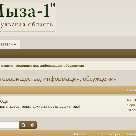
ователи
нашего товарищества, информация, обсуждения
товарищества, информация, обсуждения
Посл
ода.
П
Re: 
о
Черн
ать, здесь только архив за предыдущие года!
с
19 ав
л
е
Поиск
Расширенный поиск
д
н
Ответы
Просмотры
Посл
е