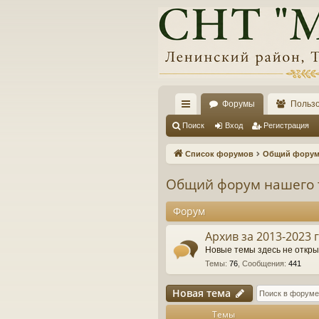
Форумы
Польз
с
Поиск
Вход
Регистрация
ы
Список форумов
Общий форум 
лк
Общий форум нашего 
и
Форум
Архив за 2013-2023 г
Новые темы здесь не открыв
Темы
:
76
,
Сообщения
:
441
Новая тема
Темы