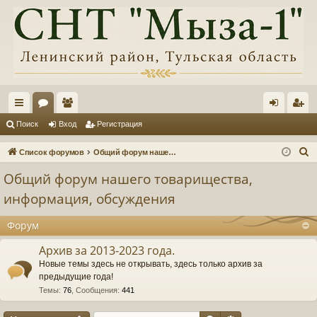
с
ор
ол
хо
ег
Поиск
Вход
Регистрация
ы
ум
ьз
д
ис
П
Список форумов
Общий форум нашего товарищества, информация, обсуждения
лк
ы
ов
тр
о
Общий форум нашего товарищества,
и
и
ат
ац
информация, обсуждения
с
ел
ия
к
Форум
и
Архив за 2013-2023 года.
Новые темы здесь не открывать, здесь только архив за
предыдущие года!
Темы
:
76
,
Сообщения
:
441