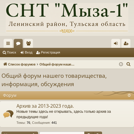
с
ор
ол
хо
ег
Поиск
Вход
Регистрация
ы
ум
ьз
д
ис
П
Список форумов
Общий форум нашего товарищества, информация, обсуждения
лк
ы
ов
тр
о
Общий форум нашего товарищества,
и
и
ат
ац
информация, обсуждения
с
ел
ия
к
Форум
и
Архив за 2013-2023 года.
Новые темы здесь не открывать, здесь только архив за
предыдущие года!
Темы
:
76
,
Сообщения
:
441