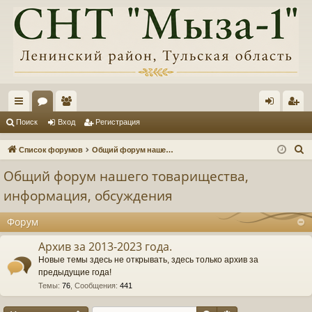
с
ор
ол
хо
ег
Поиск
Вход
Регистрация
ы
ум
ьз
д
ис
П
Список форумов
Общий форум нашего товарищества, информация, обсуждения
лк
ы
ов
тр
о
Общий форум нашего товарищества,
и
и
ат
ац
информация, обсуждения
с
ел
ия
к
Форум
и
Архив за 2013-2023 года.
Новые темы здесь не открывать, здесь только архив за
предыдущие года!
Темы
:
76
,
Сообщения
:
441