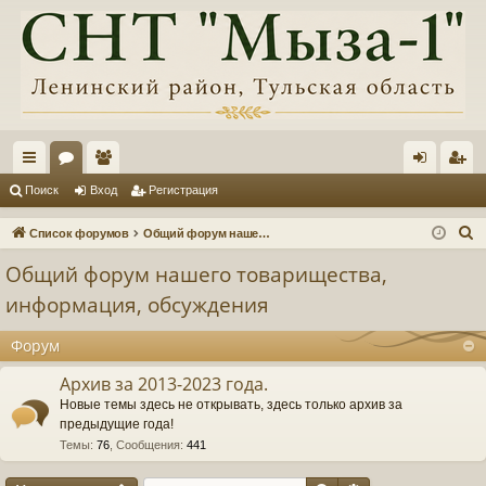
с
ор
ол
хо
ег
Поиск
Вход
Регистрация
ы
ум
ьз
д
ис
П
Список форумов
Общий форум нашего товарищества, информация, обсуждения
лк
ы
ов
тр
о
Общий форум нашего товарищества,
и
и
ат
ац
информация, обсуждения
с
ел
ия
к
Форум
и
Архив за 2013-2023 года.
Новые темы здесь не открывать, здесь только архив за
предыдущие года!
Темы
:
76
,
Сообщения
:
441