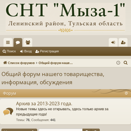
с
ор
ол
хо
ег
Поиск
Вход
Регистрация
ы
ум
ьз
д
ис
П
Список форумов
Общий форум нашего товарищества, информация, обсуждения
лк
ы
ов
тр
о
Общий форум нашего товарищества,
и
и
ат
ац
информация, обсуждения
с
ел
ия
к
Форум
и
Архив за 2013-2023 года.
Новые темы здесь не открывать, здесь только архив за
предыдущие года!
Темы
:
76
,
Сообщения
:
441