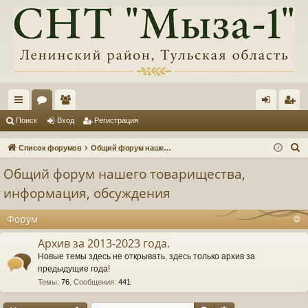
с
ор
ол
хо
ег
Поиск
Вход
Регистрация
ы
ум
ьз
д
ис
П
Список форумов
Общий форум нашего товарищества, информация, обсуждения
лк
ы
ов
тр
о
Общий форум нашего товарищества,
и
и
ат
ац
информация, обсуждения
с
ел
ия
к
Форум
и
Архив за 2013-2023 года.
Новые темы здесь не открывать, здесь только архив за
предыдущие года!
Темы
:
76
,
Сообщения
:
441