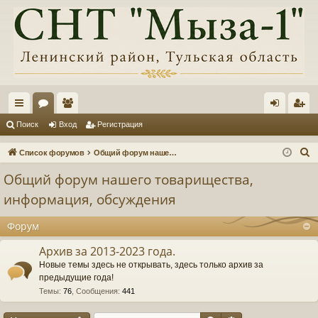
с
ор
ол
хо
ег
Поиск
Вход
Регистрация
ы
ум
ьз
д
ис
П
Список форумов
Общий форум нашего товарищества, информация, обсуждения
лк
ы
ов
тр
о
Общий форум нашего товарищества,
и
и
ат
ац
информация, обсуждения
с
ел
ия
к
Форум
и
Архив за 2013-2023 года.
Новые темы здесь не открывать, здесь только архив за
предыдущие года!
Темы
:
76
,
Сообщения
:
441