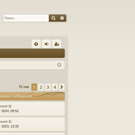
Поиск
Расширенный поиск
С
FA
хо
ег
Q
д
ис
тр
ац
2
3
4
1
След.
76 тем
ия
еднее сообщение
ышев
г 2024, 09:52
ышев
г 2023, 13:32