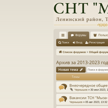
Форумы
Польз
с
Поиск
Вход
Регистрация
ы
Список форумов
Общий форум 
лк
Архив за 2013-2023 год
и
Новая тема
Темы
Внеочередное общее 
Чернышев
»
30 июл 2023, 
Вакансии ТСН "Мыза-
Чернышев
»
05 авг 2023, 13:32