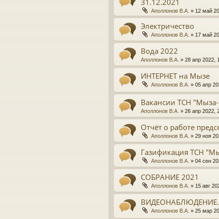
31.12.2021
Аполлонов В.А.
»
12 май 20
Электричество
Аполлонов В.А.
»
17 май 20
Вода 2022
Аполлонов В.А.
»
28 апр 2022, 
ИНТЕРНЕТ на Мызе
Аполлонов В.А.
»
05 апр 20
Вакансии ТСН "Мыза-
Аполлонов В.А.
»
26 апр 2022, 
Отчёт о работе предсе
Аполлонов В.А.
»
29 ноя 20
Газификация ТСН "Мы
Аполлонов В.А.
»
04 сен 20
СОБРАНИЕ 2021
Аполлонов В.А.
»
15 авг 20
ВИДЕОНАБЛЮДЕНИЕ. 
Аполлонов В.А.
»
25 мар 20