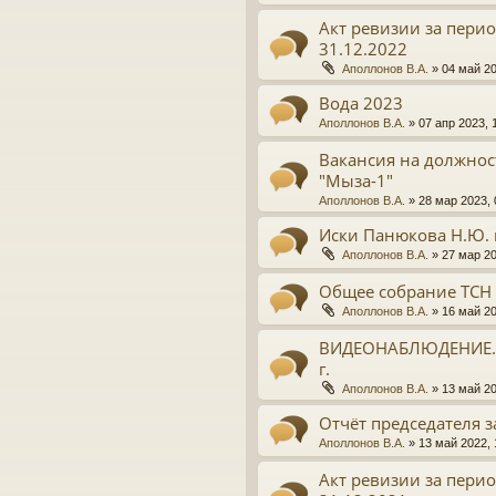
Акт ревизии за период
31.12.2022
Аполлонов В.А.
»
04 май 20
Вода 2023
Аполлонов В.А.
»
07 апр 2023, 
Вакансия на должнос
"Мыза-1"
Аполлонов В.А.
»
28 мар 2023, 
Иски Панюкова Н.Ю. 
Аполлонов В.А.
»
27 мар 20
Общее собрание ТСН "
Аполлонов В.А.
»
16 май 20
ВИДЕОНАБЛЮДЕНИЕ. 
г.
Аполлонов В.А.
»
13 май 20
Отчёт председателя з
Аполлонов В.А.
»
13 май 2022, 
Акт ревизии за период