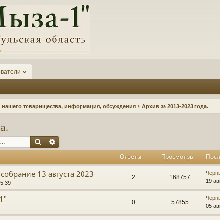
ователи
нашего товарищества, информация, обсуждения
Архив за 2013-2023 года.
а.
Поиск
Расширенный поиск
Ответы
Просмотры
Посл
собрание 13 августа 2023
П
Черн
О
П
2
168757
о
19 ав
15:39
с
т
р
л
1"
П
Черн
О
П
0
57855
е
о
05 ав
в
о
д
с
т
р
н