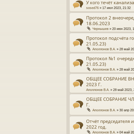
У кого течёт канализ
sosed76
»
17 июл 2023, 21:32
Протокол 2 внеочере
18.06.2023
Чернышев
»
20 июн 2023, 
Протокол подсчёта го
21.05.23)
Аполлонов В.А.
»
28 май 20
Протокол №1 очередн
21.05.23)
Аполлонов В.А.
»
28 май 20
ОБЩЕЕ СОБРАНИЕ ВН
2023 Г.
Аполлонов В.А.
»
28 май 2023, 
ОБЩЕЕ СОБРАНИЕ ЧЛЕ
Г.
Аполлонов В.А.
»
30 апр 20
Отчёт председателя и
2022 год.
Аполлонов В.А.
»
04 май 20