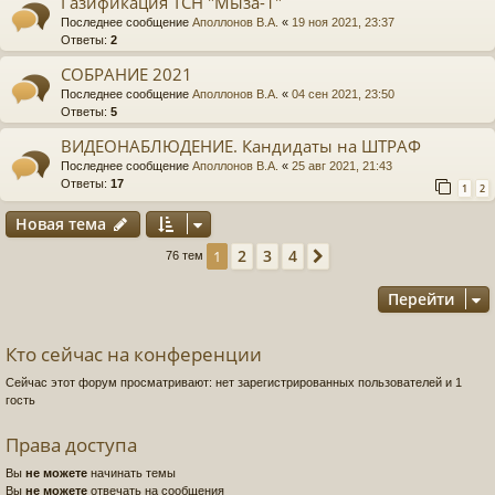
Газификация ТСН "Мыза-1"
Последнее сообщение
Аполлонов В.А.
«
19 ноя 2021, 23:37
Ответы:
2
СОБРАНИЕ 2021
Последнее сообщение
Аполлонов В.А.
«
04 сен 2021, 23:50
Ответы:
5
ВИДЕОНАБЛЮДЕНИЕ. Кандидаты на ШТРАФ
Последнее сообщение
Аполлонов В.А.
«
25 авг 2021, 21:43
Ответы:
17
1
2
Новая тема
2
3
4
1
След.
76 тем
Перейти
Кто сейчас на конференции
Сейчас этот форум просматривают: нет зарегистрированных пользователей и 1
гость
Права доступа
Вы
не можете
начинать темы
Вы
не можете
отвечать на сообщения