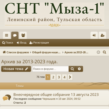
с
ор
ол
хо
ег
Поиск
Вход
Регистрация
ы
ум
ьз
д
ис
П
Список форумов
Общий форум нашего товарищества, информация, обсуждения
Архив за 2013-2023 года.
лк
ы
ов
тр
о
Архив за 2013-2023 года.
и
и
ат
ац
Поиск
Расширенный п
Новая тема
с
ел
ия
к
2
3
4
1
След.
76 тем
и
Темы
Внеочередное общее собрание 13 августа 2023
Последнее сообщение
Чернышев
«
19 авг 2024, 09:52
Ответы:
2