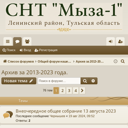
с
ор
ол
хо
ег
Поиск
Вход
Регистрация
ы
ум
ьз
д
ис
П
Список форумов
Общий форум нашего товарищества, информация, обсуждения
Архив за 2013-2023 года.
лк
ы
ов
тр
о
Архив за 2013-2023 года.
и
и
ат
ац
Поиск
Расширенный п
Новая тема
с
ел
ия
к
2
3
4
1
След.
76 тем
и
Темы
Внеочередное общее собрание 13 августа 2023
Последнее сообщение
Чернышев
«
19 авг 2024, 09:52
Ответы:
2