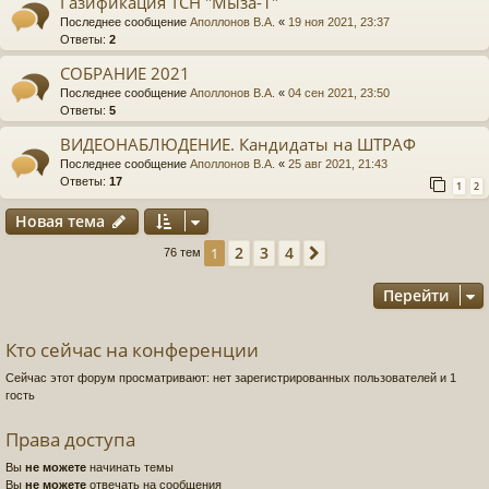
Газификация ТСН "Мыза-1"
Последнее сообщение
Аполлонов В.А.
«
19 ноя 2021, 23:37
Ответы:
2
СОБРАНИЕ 2021
Последнее сообщение
Аполлонов В.А.
«
04 сен 2021, 23:50
Ответы:
5
ВИДЕОНАБЛЮДЕНИЕ. Кандидаты на ШТРАФ
Последнее сообщение
Аполлонов В.А.
«
25 авг 2021, 21:43
Ответы:
17
1
2
Новая тема
2
3
4
1
След.
76 тем
Перейти
Кто сейчас на конференции
Сейчас этот форум просматривают: нет зарегистрированных пользователей и 1
гость
Права доступа
Вы
не можете
начинать темы
Вы
не можете
отвечать на сообщения