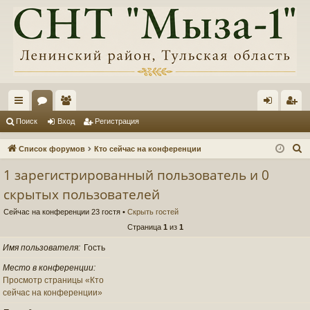
с
ор
ол
хо
ег
Поиск
Вход
Регистрация
ы
ум
ьз
д
ис
П
Список форумов
Кто сейчас на конференции
лк
ы
ов
тр
о
1 зарегистрированный пользователь и 0
и
и
ат
ац
скрытых пользователей
с
ел
ия
к
Сейчас на конференции 23 гостя •
Скрыть гостей
и
Страница
1
из
1
Имя пользователя
Гость
Место в конференции
Просмотр страницы «Кто
сейчас на конференции»