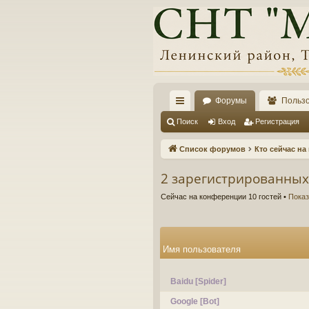
Форумы
Польз
с
Поиск
Вход
Регистрация
ы
Список форумов
Кто сейчас н
лк
2 зарегистрированных
и
Сейчас на конференции 10 гостей •
Показ
Имя пользователя
Baidu [Spider]
Google [Bot]