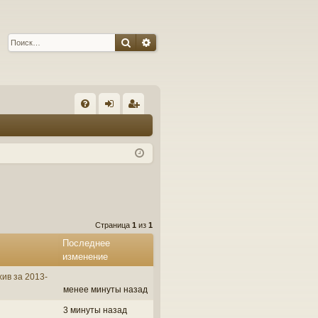
Поиск
Расширенный поиск
С
FA
хо
ег
Q
д
ис
тр
ац
ия
Страница
1
из
1
Последнее
изменение
ив за 2013-
менее минуты назад
3 минуты назад