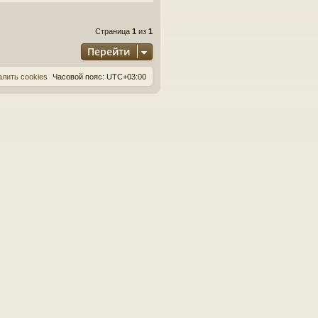
Страница
1
из
1
Перейти
алить cookies
Часовой пояс:
UTC+03:00