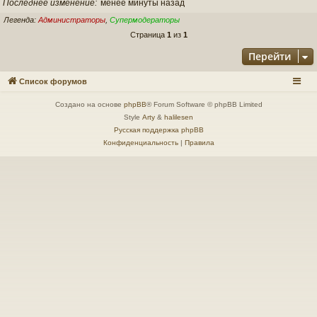
Последнее изменение
менее минуты назад
Легенда:
Администраторы
,
Супермодераторы
Страница
1
из
1
Перейти
Список форумов
Создано на основе
phpBB
® Forum Software © phpBB Limited
Style
Arty
&
halilesen
Русская поддержка phpBB
Конфиденциальность
|
Правила