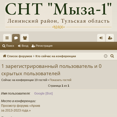
с
ор
ол
хо
ег
Поиск
Вход
Регистрация
ы
ум
ьз
д
ис
П
Список форумов
Кто сейчас на конференции
лк
ы
ов
тр
о
1 зарегистрированный пользователь и 0
и
и
ат
ац
скрытых пользователей
с
ел
ия
к
Сейчас на конференции 19 гостей •
Показать гостей
и
Страница
1
из
1
Имя пользователя
Google [Bot]
Место в конференции
Просмотр форума «Архив
за 2013-2023 года.»