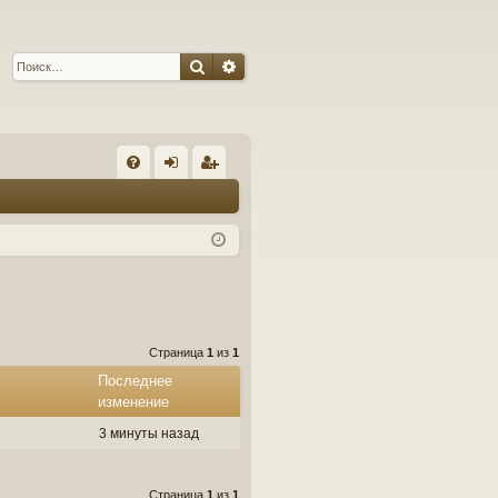
Поиск
Расширенный поиск
С
FA
хо
ег
Q
д
ис
тр
ац
ия
Страница
1
из
1
Последнее
изменение
3 минуты назад
Страница
1
из
1