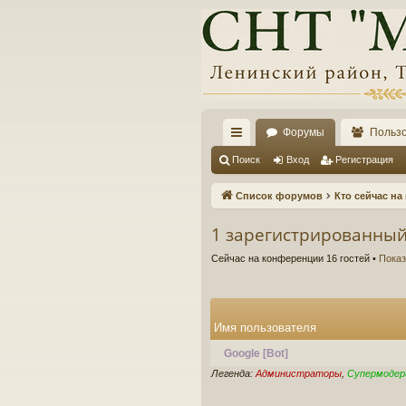
Форумы
Польз
с
Поиск
Вход
Регистрация
ы
Список форумов
Кто сейчас н
лк
1 зарегистрированный
и
Сейчас на конференции 16 гостей •
Показ
Имя пользователя
Google [Bot]
Легенда:
Администраторы
,
Супермоде