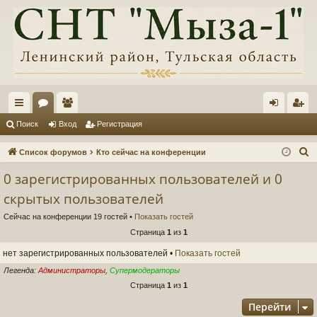
с
ор
ол
хо
ег
Поиск
Вход
Регистрация
ы
ум
ьз
д
ис
П
Список форумов
Кто сейчас на конференции
лк
ы
ов
тр
о
0 зарегистрированных пользователей и 0
и
и
ат
ац
скрытых пользователей
с
ел
ия
к
Сейчас на конференции 19 гостей •
Показать гостей
и
Страница
1
из
1
нет зарегистрированных пользователей •
Показать гостей
Легенда:
Администраторы
,
Супермодераторы
Страница
1
из
1
Перейти