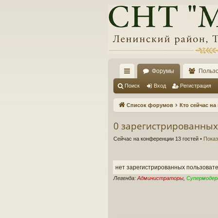
Форумы
Польз
с
Поиск
Вход
Регистрация
ы
Список форумов
Кто сейчас н
лк
0 зарегистрированных
и
Сейчас на конференции 13 гостей •
Показ
нет зарегистрированных пользоват
Легенда:
Администраторы
,
Супермоде