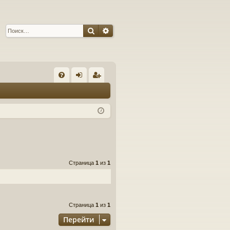
Поиск
Расширенный поиск
С
FA
хо
ег
Q
д
ис
тр
ац
ия
Страница
1
из
1
Страница
1
из
1
Перейти