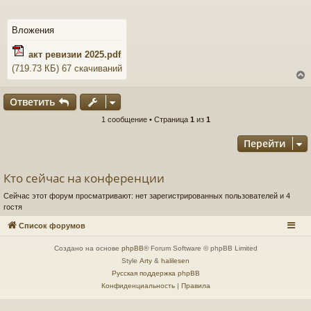
б
щ
е
Вложения
н
и
акт ревизии 2025.pdf
е
(719.73 КБ) 67 скачиваний
Ответить
1 сообщение • Страница
1
из
1
у
т
Перейти
ь
с
Кто сейчас на конференции
к
Сейчас этот форум просматривают: нет зарегистрированных пользователей и 4
гостя
ч
Список форумов
Создано на основе
phpBB
® Forum Software © phpBB Limited
Style
Arty
&
halilesen
у
Русская поддержка phpBB
Конфиденциальность
|
Правила