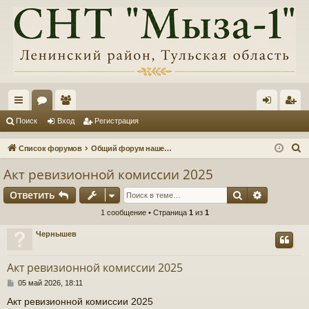
с
ор
ол
хо
ег
Поиск
Вход
Регистрация
ы
ум
ьз
д
ис
П
Список форумов
Общий форум нашего товарищества, информация, обсуждения
лк
ы
ов
тр
о
Акт ревизионной комиссии 2025
и
и
ат
ац
Поиск
Расшире
Ответить
с
ел
ия
к
1 сообщение • Страница
1
из
1
и
Чернышев
Акт ревизионной комиссии 2025
С
05 май 2026, 18:11
о
Акт ревизионной комиссии 2025
о