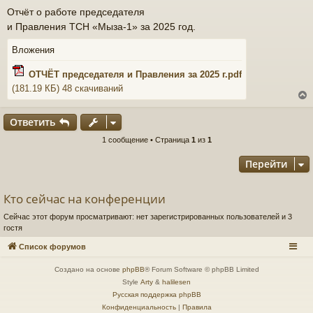
о
Отчёт о работе председателя
о
и Правления ТСН «Мыза-1» за 2025 год.
б
щ
е
Вложения
н
и
ОТЧЁТ председателя и Правления за 2025 г.pdf
е
(181.19 КБ) 48 скачиваний
Ответить
1 сообщение • Страница
1
из
1
у
т
Перейти
ь
с
Кто сейчас на конференции
к
Сейчас этот форум просматривают: нет зарегистрированных пользователей и 3
гостя
ч
Список форумов
Создано на основе
phpBB
® Forum Software © phpBB Limited
Style
Arty
&
halilesen
у
Русская поддержка phpBB
Конфиденциальность
|
Правила