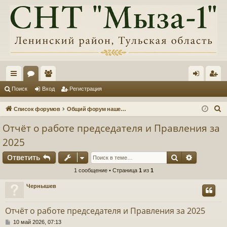
с
ор
ол
хо
ег
Поиск
Вход
Регистрация
ы
ум
ьз
д
ис
П
Список форумов
Общий форум нашего товарищества, информация, обсуждения
лк
ы
ов
тр
о
Отчёт о работе председателя и Правления за
и
и
ат
ац
2025
с
ел
ия
к
Поиск
Расшире
Ответить
и
1 сообщение • Страница
1
из
1
Чернышев
Отчёт о работе председателя и Правления за 2025
С
10 май 2026, 07:13