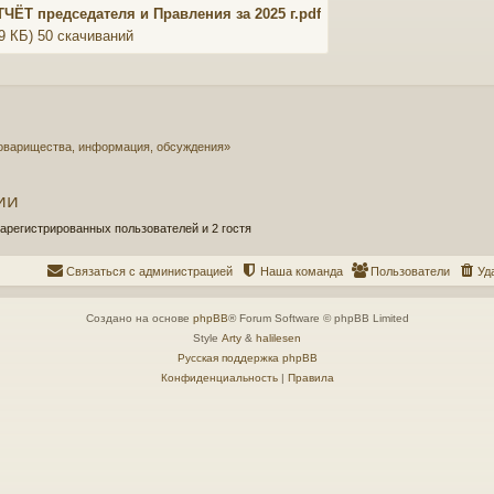
ЧЁТ председателя и Правления за 2025 г.pdf
19 КБ) 50 скачиваний
оварищества, информация, обсуждения»
ии
арегистрированных пользователей и 2 гостя
Связаться с администрацией
Наша команда
Пользователи
Уд
Создано на основе
phpBB
® Forum Software © phpBB Limited
Style
Arty
&
halilesen
Русская поддержка phpBB
Конфиденциальность
|
Правила