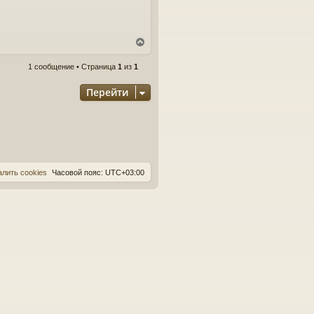
В
е
1 сообщение • Страница
1
из
1
р
н
Перейти
у
т
ь
с
я
к
н
алить cookies
Часовой пояс:
UTC+03:00
а
ч
а
л
у