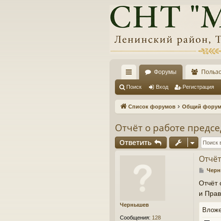
Форумы
Польз
с
Поиск
Вход
Регистрация
ы
Список форумов
Общий форум 
лк
Отчёт о работе предсе
и
Ответить
Отчёт
С
Чер
о
Отчёт 
о
и Прав
б
щ
Чернышев
е
Влож
н
Сообщения:
128