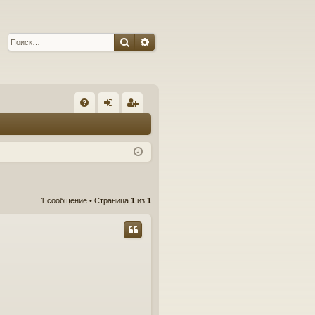
Поиск
Расширенный поиск
С
FA
хо
ег
Q
д
ис
тр
ац
1 сообщение • Страница
1
из
1
ия