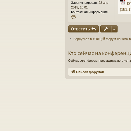
и
Зарегистрирован:
22 апр
ОТ
е
2015, 18:01
(181.
Контактная информация:
К
о
н
Ответить
т
а
Вернуться в «Общий форум нашего т
к
т
н
Кто сейчас на конференц
а
я
Сейчас этот форум просматривают: нет з
и
н
Список форумов
ф
о
р
м
а
ц
и
я
п
о
л
ь
з