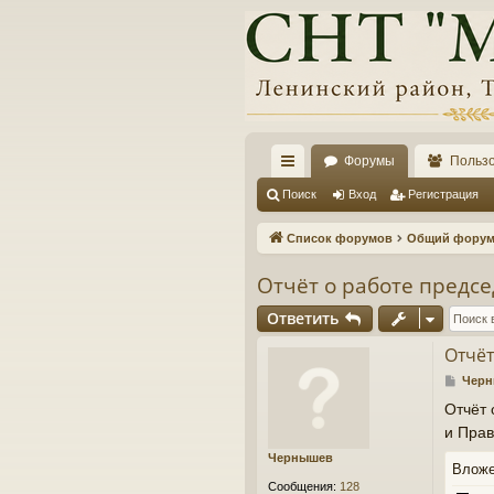
Форумы
Польз
с
Поиск
Вход
Регистрация
ы
Список форумов
Общий форум 
лк
Отчёт о работе предсе
и
Ответить
Отчёт
С
Чер
о
Отчёт 
о
и Прав
б
щ
Чернышев
е
Влож
н
Сообщения:
128