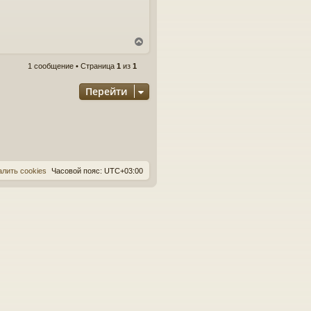
В
е
1 сообщение • Страница
1
из
1
р
н
Перейти
у
т
ь
с
я
к
н
алить cookies
Часовой пояс:
UTC+03:00
а
ч
а
л
у