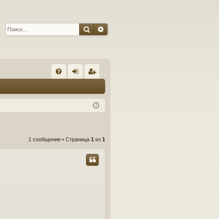
Поиск
Расширенный поиск
С
FA
хо
ег
Q
д
ис
тр
ац
1 сообщение • Страница
1
из
1
ия