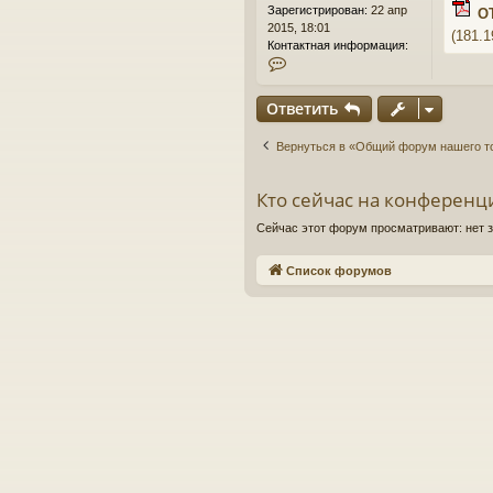
и
Зарегистрирован:
22 апр
ОТ
е
2015, 18:01
(181.
Контактная информация:
К
о
н
Ответить
т
а
Вернуться в «Общий форум нашего т
к
т
н
Кто сейчас на конференц
а
я
Сейчас этот форум просматривают: нет з
и
н
Список форумов
ф
о
р
м
а
ц
и
я
п
о
л
ь
з