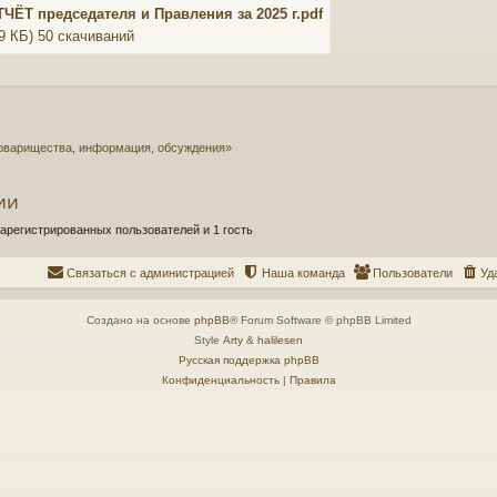
ЧЁТ председателя и Правления за 2025 г.pdf
19 КБ) 50 скачиваний
оварищества, информация, обсуждения»
ии
арегистрированных пользователей и 1 гость
Связаться с администрацией
Наша команда
Пользователи
Уд
Создано на основе
phpBB
® Forum Software © phpBB Limited
Style
Arty
&
halilesen
Русская поддержка phpBB
Конфиденциальность
|
Правила