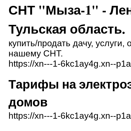
СНТ "Мыза-1" - Ле
Тульская область.
купить/продать дачу, услуги
нашему СНТ.
https://xn---1-6kc1ay4g.xn--p1a
Тарифы на электро
домов
https://xn---1-6kc1ay4g.xn--p1