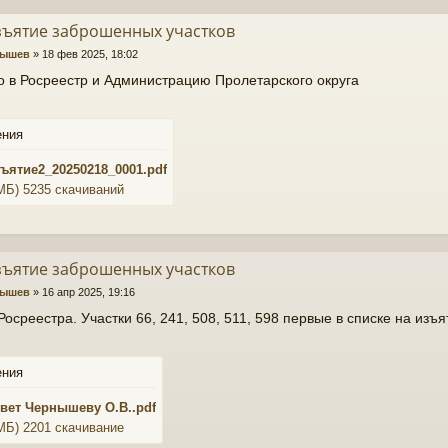
зъятие заброшенных участков
нышев
»
18 фев 2025, 18:02
 в Росреестр и Администрацию Пролетарского округа
ения
ъятие2_20250218_0001.pdf
 МБ) 5235 скачиваний
зъятие заброшенных участков
нышев
»
16 апр 2025, 19:16
Росреестра. Участки 66, 241, 508, 511, 598 первые в списке на изъя
ения
твет Чернышеву О.В..pdf
 МБ) 2201 скачивание