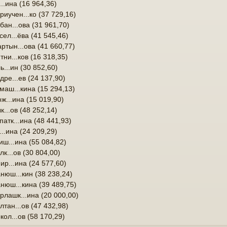
...ина (16 964,36)
риучен...ко (37 729,16)
бан...ова (31 961,70)
сел...ёва (41 545,46)
ртын...ова (41 660,77)
тни...ков (16 318,35)
ь...ин (30 852,60)
дре...ев (24 137,90)
маш...кина (15 294,13)
ж...ина (15 019,90)
к...ов (48 252,14)
патк...ина (48 441,93)
...ина (24 209,29)
иш...ина (55 084,82)
лк...ов (30 804,00)
ир...ина (24 577,60)
нюш...кин (38 238,24)
нюш...кина (39 489,75)
рлашк...ина (20 000,00)
лтан...ов (47 432,98)
кол...ов (58 170,29)