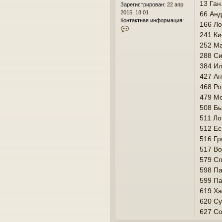
13 Ган
и
Зарегистрирован:
22 апр
е
2015, 18:01
66 Анд
Контактная информация:
166 Ло
К
241 Ки
о
н
252 Ма
т
288 Си
а
384 Ил
к
т
427 Ан
н
468 Ро
а
479 Мо
я
508 Бы
и
н
511 Ло
ф
512 Ес
о
516 Гр
р
м
517 Во
а
579 Сп
ц
598 Па
и
я
599 Па
п
619 Ха
о
620 Су
л
ь
627 Со
з