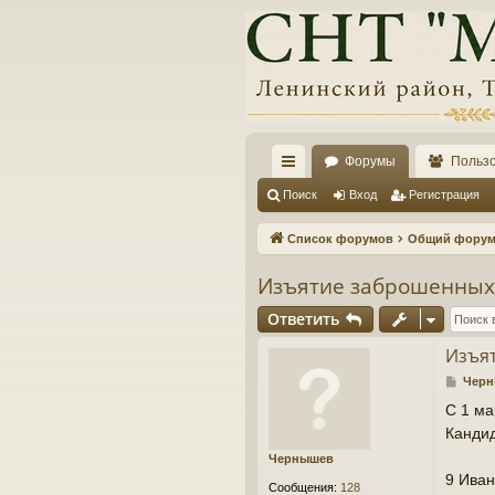
Форумы
Польз
с
Поиск
Вход
Регистрация
ы
Список форумов
Общий форум 
лк
Изъятие заброшенных
и
Ответить
Изъя
С
Чер
о
С 1 ма
о
Кандид
б
щ
Чернышев
е
9 Иван
н
Сообщения:
128