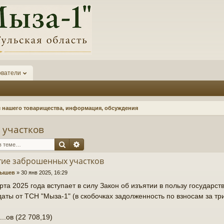
ователи
нашего товарищества, информация, обсуждения
 участков
Поиск
Расширенный поиск
тие заброшенных участков
нышев
»
30 янв 2025, 16:29
рта 2025 года вступает в силу Закон об изъятии в пользу государс
аты от ТСН "Мыза-1" (в скобочках задолженность по взносам за три
...ов (22 708,19)