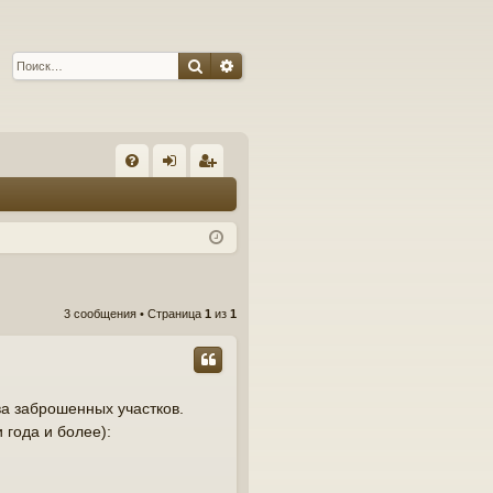
Поиск
Расширенный поиск
С
FA
хо
ег
Q
д
ис
тр
ац
3 сообщения • Страница
1
из
1
ия
тва заброшенных участков.
 года и более):