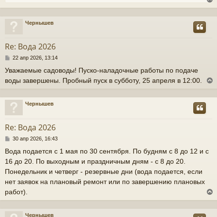
Чернышев
у
т
Re: Вода 2026
ь
С
22 апр 2026, 13:14
с
о
Уважаемые садоводы! Пуско-наладочные работы по подаче
о
к
воды завершены. Пробный пуск в субботу, 25 апреля в 12:00.
б
щ
е
н
ч
Чернышев
и
у
е
т
Re: Вода 2026
у
ь
С
30 апр 2026, 16:43
с
о
Вода подается с 1 мая по 30 сентября. По будням с 8 до 12 и с
о
к
16 до 20. По выходным и праздничным дням - с 8 до 20.
б
щ
Понедельник и четверг - резервные дни (вода подается, если
е
нет заявок на плановый ремонт или по завершению плановых
н
ч
работ).
и
е
у
Чернышев