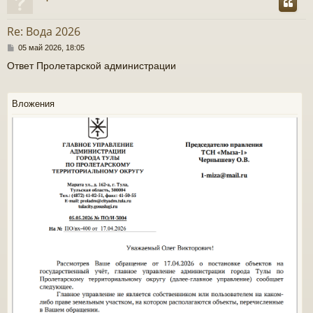
у
т
Re: Вода 2026
ь
С
05 май 2026, 18:05
с
о
Ответ Пролетарской администрации
о
к
б
щ
е
Вложения
н
ч
и
е
у