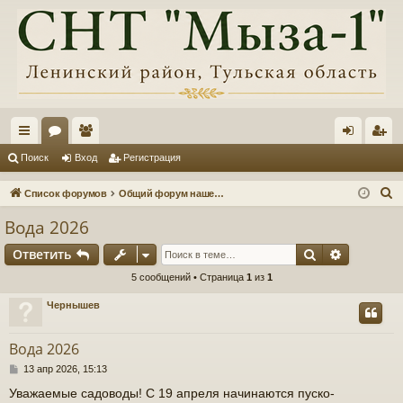
с
ор
ол
хо
ег
Поиск
Вход
Регистрация
ы
ум
ьз
д
ис
П
Список форумов
Общий форум нашего товарищества, информация, обсуждения
лк
ы
ов
тр
о
Вода 2026
и
и
ат
ац
Поиск
Расшире
Ответить
с
ел
ия
к
5 сообщений • Страница
1
из
1
и
Чернышев
Вода 2026
С
13 апр 2026, 15:13
о
Уважаемые садоводы! С 19 апреля начинаются пуско-
о