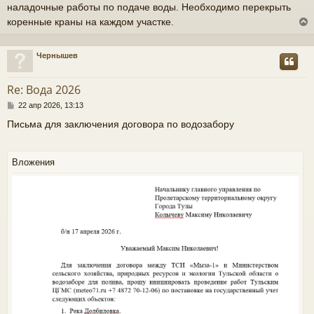
наладочные работы по подаче воды. Необходимо перекрыть
б
щ
коренные краны на каждом участке.
е
н
и
Чернышев
е
у
т
Re: Вода 2026
ь
С
22 апр 2026, 13:13
с
о
Письма для заключения договора по водозабору
о
к
б
щ
е
Вложения
н
ч
и
е
у