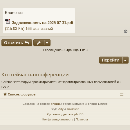
б
щ
е
Вложения
н
и
Задолженность на 2025 07 31.pdf
е
(115.03 КБ) 166 скачиваний
Ответить
1 сообщение • Страница
1
из
1
у
т
Перейти
ь
с
Кто сейчас на конференции
к
Сейчас этот форум просматривают: нет зарегистрированных пользователей и 2
гостя
ч
Список форумов
Создано на основе
phpBB
® Forum Software © phpBB Limited
Style
Arty
&
halilesen
у
Русская поддержка phpBB
Конфиденциальность
|
Правила