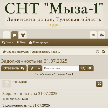
с
ор
ол
хо
ег
Поиск
Вход
Регистрация
ы
ум
ьз
д
ис
П
Список форумов
Общий форум нашего товарищества, информация, обсуждения
лк
ы
ов
тр
о
Задолженность на 31.07.2025
и
и
ат
ац
Поиск
Расшире
Ответить
с
ел
ия
к
1 сообщение • Страница
1
из
1
и
Чернышев
Задолженность на 31.07.2025
С
03 авг 2025, 13:31
о
Задолженность на 31.07.2025
о