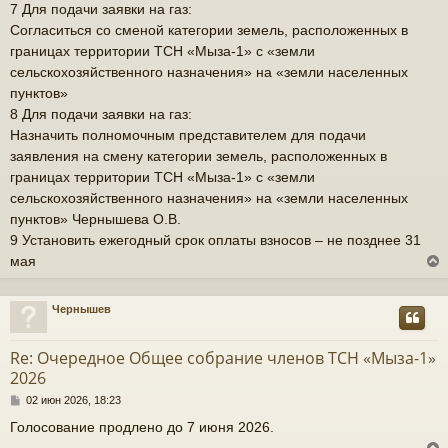
7 Для подачи заявки на газ:
Согласиться со сменой категории земель, расположенных в
границах территории ТСН «Мыза-1» с «земли
сельскохозяйственного назначения» на «земли населенных
пунктов»
8 Для подачи заявки на газ:
Назначить полномочным представителем для подачи
заявления на смену категории земель, расположенных в
границах территории ТСН «Мыза-1» с «земли
сельскохозяйственного назначения» на «земли населенных
пунктов» Чернышева О.В.
9 Установить ежегодный срок оплаты взносов – не позднее 31
мая
Чернышев
у
т
Re: Очередное Общее собрание членов ТСН «Мыза-1»
ь
2026
с
С
02 июн 2026, 18:23
о
к
Голосование продлено до 7 июня 2026.
о
б