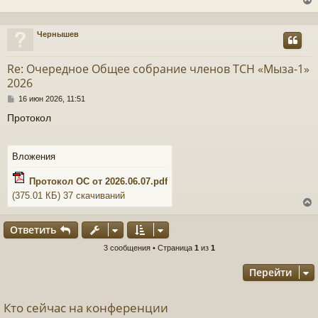
щ
ч
е
н
Чернышев
и
у
е
у
т
Re: Очередное Общее собрание членов ТСН «Мыза-1»
ь
2026
с
С
16 июн 2026, 11:51
о
к
Протокол
о
б
щ
ч
е
Вложения
н
и
Протокол ОС от 2026.06.07.pdf
е
у
(375.01 КБ) 37 скачиваний
Ответить
3 сообщения • Страница
1
из
1
у
т
Перейти
ь
с
Кто сейчас на конференции
к