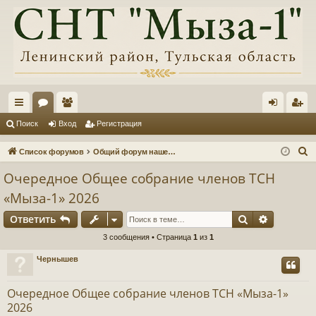
с
ор
ол
хо
ег
Поиск
Вход
Регистрация
ы
ум
ьз
д
ис
П
Список форумов
Общий форум нашего товарищества, информация, обсуждения
лк
ы
ов
тр
о
Очередное Общее собрание членов ТСН
и
и
ат
ац
«Мыза-1» 2026
с
ел
ия
к
Поиск
Расшире
Ответить
и
3 сообщения • Страница
1
из
1
Чернышев
Очередное Общее собрание членов ТСН «Мыза-1»
2026