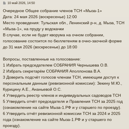
С
10 май 2026, 14:50
о
Очередное Общее собрание членов ТСН «Мыза-1»
о
Дата: 24 мая 2026 (воскресенье) 12:00
б
щ
Место проведения: Тульская обл., Ленинский р-н, д. Мыза, ТСН
е
«Мыза-1», на пруду у водокачки
н
В случае, если не будет кворума на очном собрании,
и
е
голосование состоится по бюллетеням в очно-заочной форме
до 31 мая 2026 (воскресенье) до 18:00
Вопросы, поставленные на голосование:
1 Избрать председателем СОБРАНИЯ Чернышева О.В.
2 Избрать секретарём СОБРАНИЯ Аполлонова В.А.
3 Доверить подсчёт голосов членам ТСН, имеющим доступ к
персональным данным (ревизионной комиссии): Зекину М.Ю.,
Курицину А.Е., Ананьевой О.С.
4 Утвердить реестр членов и индивидуальных садоводов ТСН
5 Утвердить отчёт председателя и Правления ТСН за 2025 год
(ознакомление на сайте Мыза-1.РФ и у старшего по проезду).
6 Утвердить отчёт ревизионной комиссии ТСН за 2024 и 2025
года (ознакомление на сайте Мыза-1.РФ и у старшего по
проезду).