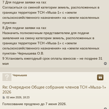
7 Для подачи заявки на газ:
Согласиться со сменой категории земель, расположенных в
границах территории ТСН «Мыза-1» с «земли
сельскохозяйственного назначения» на «земли населенных
пунктов»
8 Для подачи заявки на газ:
Назначить полномочным представителем для подачи
заявления на смену категории земель, расположенных в
границах территории ТСН «Мыза-1» с «земли
сельскохозяйственного назначения» на «земли населенных
пунктов» Чернышева О.В.
9 Установить ежегодный срок оплаты взносов – не позднее 31
мая
Чернышев
у
т
Re: Очередное Общее собрание членов ТСН «Мыза-1»
ь
2026
с
С
02 июн 2026, 18:23
о
к
Голосование продлено до 7 июня 2026.
о
б