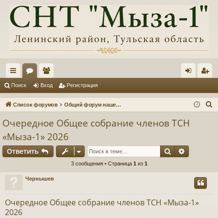
с
ор
ол
хо
ег
Поиск
Вход
Регистрация
ы
ум
ьз
д
ис
П
Список форумов
Общий форум нашего товарищества, информация, обсуждения
лк
ы
ов
тр
о
Очередное Общее собрание членов ТСН
и
и
ат
ац
«Мыза-1» 2026
с
ел
ия
к
Поиск
Расшире
Ответить
и
3 сообщения • Страница
1
из
1
Чернышев
Очередное Общее собрание членов ТСН «Мыза-1»
2026