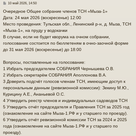
С
10 май 2026, 14:50
о
Очередное Общее собрание членов ТСН «Мыза-1»
о
Дата: 24 мая 2026 (воскресенье) 12:00
б
щ
Место проведения: Тульская обл., Ленинский р-н, д. Мыза, ТСН
е
«Мыза-1», на пруду у водокачки
н
В случае, если не будет кворума на очном собрании,
и
е
голосование состоится по бюллетеням в очно-заочной форме
до 31 мая 2026 (воскресенье) до 18:00
Вопросы, поставленные на голосование:
1 Избрать председателем СОБРАНИЯ Чернышева О.В.
2 Избрать секретарём СОБРАНИЯ Аполлонова В.А.
3 Доверить подсчёт голосов членам ТСН, имеющим доступ к
персональным данным (ревизионной комиссии): Зекину М.Ю.,
Курицину А.Е., Ананьевой О.С.
4 Утвердить реестр членов и индивидуальных садоводов ТСН
5 Утвердить отчёт председателя и Правления ТСН за 2025 год
(ознакомление на сайте Мыза-1.РФ и у старшего по проезду).
6 Утвердить отчёт ревизионной комиссии ТСН за 2024 и 2025
года (ознакомление на сайте Мыза-1.РФ и у старшего по
проезду).