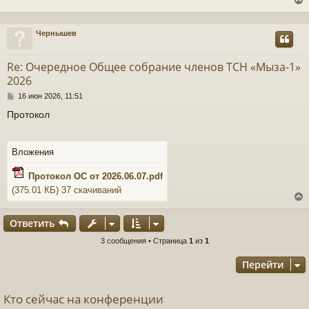
щ
ч
е
н
Чернышев
и
у
е
у
т
Re: Очередное Общее собрание членов ТСН «Мыза-1»
ь
2026
с
С
16 июн 2026, 11:51
о
к
Протокол
о
б
щ
ч
е
Вложения
н
и
Протокол ОС от 2026.06.07.pdf
е
у
(375.01 КБ) 37 скачиваний
Ответить
3 сообщения • Страница
1
из
1
у
т
Перейти
ь
с
Кто сейчас на конференции
к