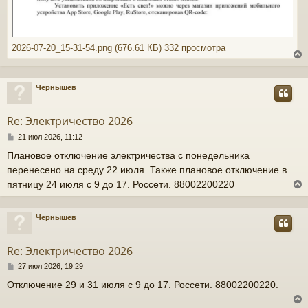
2026-07-20_15-31-54.png (676.61 КБ) 332 просмотра
Чернышев
у
т
Re: Электричество 2026
ь
С
21 июл 2026, 11:12
с
о
Плановое отключение электричества с понедельника
о
к
перенесено на среду 22 июля. Также плановое отключение в
б
щ
пятницу 24 июля с 9 до 17. Россети. 88002200220
е
н
ч
и
Чернышев
е
у
у
т
Re: Электричество 2026
ь
С
27 июл 2026, 19:29
с
о
Отключение 29 и 31 июля с 9 до 17. Россети. 88002200220.
о
к
б