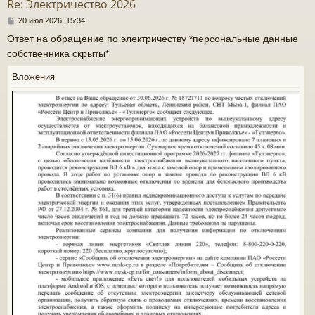
Re: Электричество 2026
ь
С
20 июл 2026, 15:34
с
о
Ответ на обращение по электричеству *персональные данные
о
к
собственника скрыты*
б
щ
е
Вложения
н
ч
и
е
у