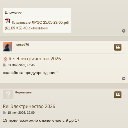
б
щ
е
Вложения
н
и
Плановые ЛРЭС 25.05-29.05.pdf
е
(61.09 КБ) 40 скачиваний
sosed76
у
т
Re: Электричество 2026
ь
С
24 май 2026, 13:35
с
о
спасибо за предупреждение!
о
к
б
щ
е
н
ч
Чернышев
и
у
е
т
Re: Электричество 2026
у
ь
С
18 июн 2026, 12:09
с
о
19 июня возможно отключение с 9 до 17
о
к
б