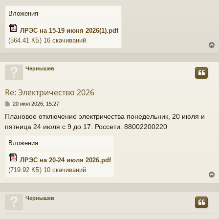
щ
е
Вложения
н
ч
и
ЛРЭС на 15-19 июня 2026(1).pdf
е
(564.41 КБ) 16 скачиваний
у
Чернышев
у
т
Re: Электричество 2026
ь
С
20 июл 2026, 15:27
с
о
Плановое отключение электричества понедельник, 20 июля и
о
к
пятница 24 июля с 9 до 17. Россети. 88002200220
б
щ
е
Вложения
н
ч
и
ЛРЭС на 20-24 июля 2026.pdf
е
(719.92 КБ) 10 скачиваний
у
Чернышев
у
т