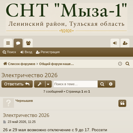
с
ор
ол
хо
ег
Поиск
Вход
Регистрация
ы
ум
ьз
д
ис
П
Список форумов
Общий форум нашего товарищества, информация, обсуждения
лк
ы
ов
тр
о
Электричество 2026
и
и
ат
ац
Поиск
Расшире
Ответить
с
ел
ия
к
7 сообщений • Страница
1
из
1
и
Чернышев
Электричество 2026
С
23 май 2026, 11:25
о
26 и 29 мая возможно отключение с 9 до 17. Россети
о