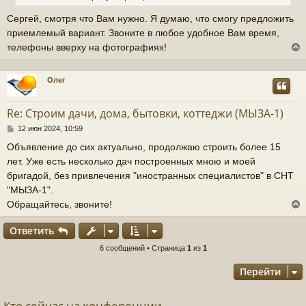
н
ч
Сергей, смотря что Вам нужно. Я думаю, что смогу предложить
и
е
приемлемый вариант. Звоните в любое удобное Вам время,
у
телефоны вверху на фотографиях!
Олег
у
т
Re: Строим дачи, дома, бытовки, коттеджи (МЫЗА-1)
ь
С
12 июн 2024, 10:59
с
о
Объявление до сих актуально, продолжаю строить более 15
о
к
лет. Уже есть несколько дач построенных мною и моей
б
щ
бригадой, без привлечения "иностранных специалистов" в СНТ
е
"МЫЗА-1".
н
ч
Обращайтесь, звоните!
и
е
Ответить
у
6 сообщений • Страница
1
из
1
у
т
Перейти
ь
с
Кто сейчас на конференции