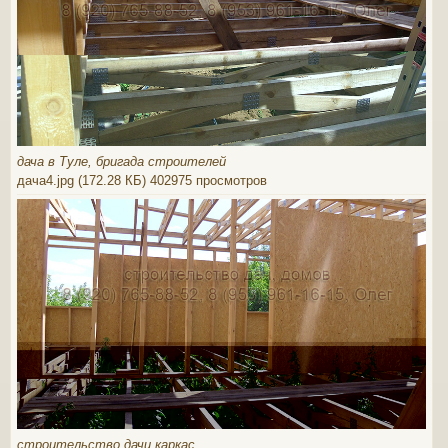
дача в Туле, бригада строителей
дача4.jpg (172.28 КБ) 402975 просмотров
строительство дачи каркас