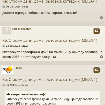
Re: Строим дачи, дома, бытовки, коттеджи (МЫЗА-1)
у
ь
С
06 май 2014, 09:26
с
о
делаем ограды, заборы, варим ворота, звоните!
о
к
б
щ
е
н
ч
sergei_anoshin
и
у
е
т
Re: Строим дачи, дома, бытовки, коттеджи (МЫЗА-1)
у
ь
С
24 дек 2014, 13:02
с
о
интересует перестройка дачи на мызе1 ищу бригаду заранее на
о
к
сезон 2015 г интересуют расценки
б
щ
е
н
ч
Олег
и
у
е
т
Re: Строим дачи, дома, бытовки, коттеджи (МЫЗА-1)
у
ь
С
10 янв 2015, 00:35
с
о
о
sergei_anoshin писал(а):
к
б
интересует перестройка дачи на мызе1 ищу бригаду заранее на
щ
сезон 2015 г интересуют расценки
е