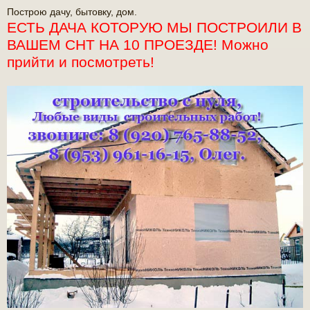
о
Построю дачу, бытовку, дом.
о
ЕСТЬ ДАЧА КОТОРУЮ МЫ ПОСТРОИЛИ В
б
щ
ВАШЕМ СНТ НА 10 ПРОЕЗДЕ! Можно
е
прийти и посмотреть!
н
и
е