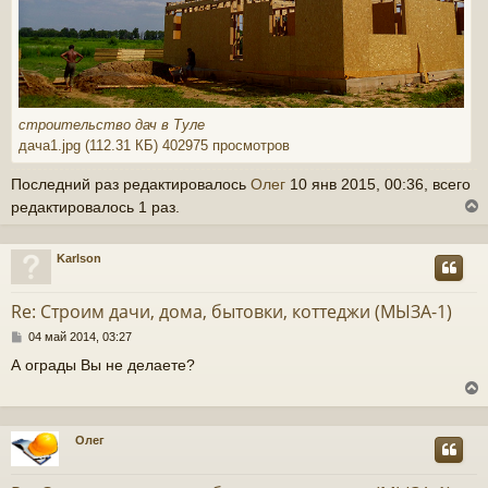
строительство дач в Туле
дача1.jpg (112.31 КБ) 402975 просмотров
Последний раз редактировалось
Олег
10 янв 2015, 00:36, всего
редактировалось 1 раз.
Karlson
у
т
Re: Строим дачи, дома, бытовки, коттеджи (МЫЗА-1)
ь
С
04 май 2014, 03:27
с
о
А ограды Вы не делаете?
о
к
б
щ
е
н
ч
Олег
и
у
е
т