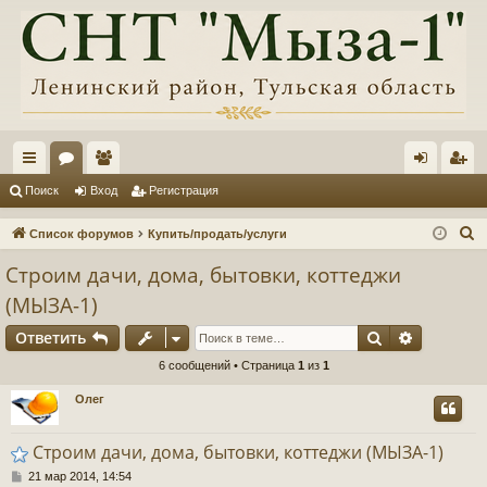
с
ор
ол
хо
ег
Поиск
Вход
Регистрация
ы
ум
ьз
д
ис
П
Список форумов
Купить/продать/услуги
лк
ы
ов
тр
о
Строим дачи, дома, бытовки, коттеджи
и
и
ат
ац
(МЫЗА-1)
с
ел
ия
к
Поиск
Расшире
Ответить
и
6 сообщений • Страница
1
из
1
Олег
Строим дачи, дома, бытовки, коттеджи (МЫЗА-1)
С
21 мар 2014, 14:54